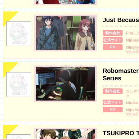
Just Becaus
制作会社
PINE J
公式サイト
http://j
PV
https:/
VzurvC
Robomaster
Series
制作会社
ダンデ
オ
公式サイト
http://
PV
https:/
Vzurv
TSUKIPRO 