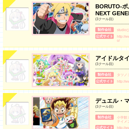
BORUTO-ボ
NEXT GENE
(3クール目)
制作会社
studi
公式サイト
http://
o/
アイドルタ
(3クール目)
制作会社
タツノ
公式サイト
http://w
デュエル・
(3クール目)
制作会社
小学館
テイメ
公式サイト
http://