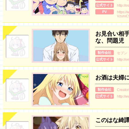
公式サイト
http://
PV
https:/
VzurvC
お見合い相
な、問題児
制作会社
セブン
公式サイト
http://
お酒は夫婦
制作会社
Creator
公式サイト
http://
このはな綺