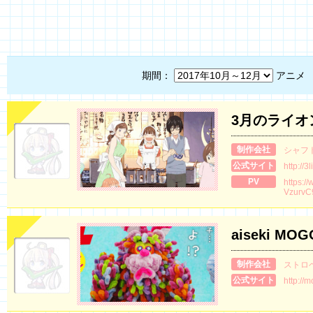
期間：
アニメ
3月のライオ
制作会社
シャフ
公式サイト
http://
PV
https:/
Vzurv
aiseki MOG
制作会社
ストロ
公式サイト
http://m