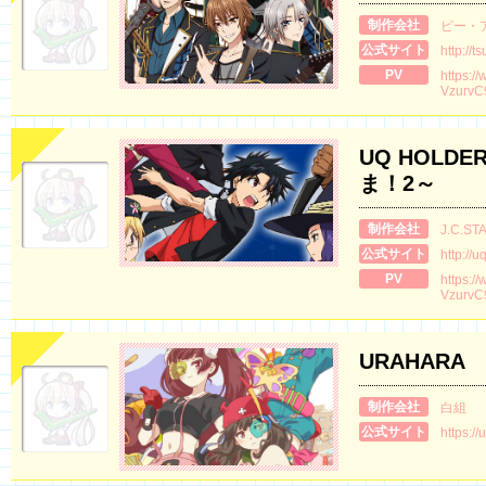
制作会社
ピー・
公式サイト
http://
PV
https:/
VzurvC
UQ HOLD
ま！2～
制作会社
J.C.ST
公式サイト
http://u
PV
https:/
VzurvC
URAHARA
制作会社
白組
公式サイト
https://