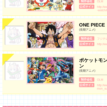
制作会社
OLM
公式サイト
http://
-watch/
ONE PIECE
(長期アニメ)
制作会社
フジテ
公式サイト
http://
ポケットモン
ン
(長期アニメ)
制作会社
OLM
公式サイト
http://
mon_s