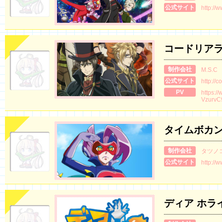
公式サイト
http://w
コードリア
制作会社
M.S.C
公式サイト
http://
PV
https:/
VzurvC
タイムボカン
制作会社
タツノ
公式サイト
http://
ディア ホラ