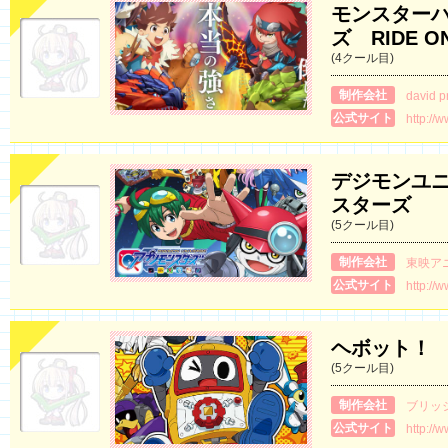
モンスター
ズ RIDE O
(4クール目)
制作会社
david p
公式サイト
http://
デジモンユニ
スターズ
(5クール目)
制作会社
東映ア
公式サイト
http://
ヘボット！
(5クール目)
制作会社
ブリッ
公式サイト
http://