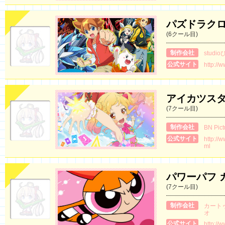
パズドラク
(6クール目)
制作会社
studi
公式サイト
http://
アイカツス
(7クール目)
制作会社
BN Pict
公式サイト
http://w
ml
パワーパフ 
(7クール目)
制作会社
カート
オ
公式サイト
http://