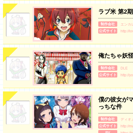
ラブ米 第2期
制作会社
エンカ
公式サイト
http://
俺たちゃ妖
制作会社
DLE
公式サイト
http://
僕の彼女が
っちな件
制作会社
ディオ
公式サイト
http://
PV
https:/