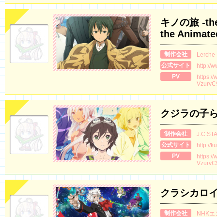
キノの旅 -the 
the Animate
制作会社
Lerche
公式サイト
http://
PV
https:/
VzurvC
クジラの子
制作会社
J.C.ST
公式サイト
http://
PV
https:/
VzurvC
クラシカロイ
制作会社
NHK