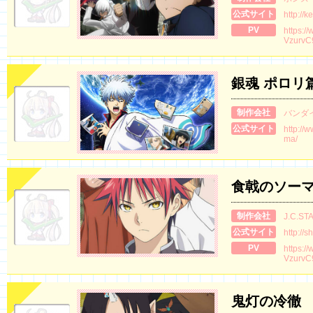
公式サイト
http://
PV
https:/
VzurvC
銀魂 ポロリ
制作会社
バンダ
公式サイト
http://
ma/
食戟のソーマ
制作会社
J.C.ST
公式サイト
http://
PV
https:/
VzurvC
鬼灯の冷徹