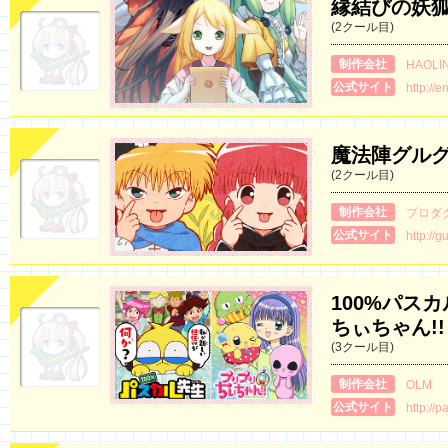
縁結びの妖
(2クール目)
制作会社
HAOL
公式サイト
http://
魔法陣グル
(2クール目)
制作会社
プロダク
公式サイト
http://
100%パス
ちぃちゃん!!
(3クール目)
制作会社
OLM
公式サイト
http://p