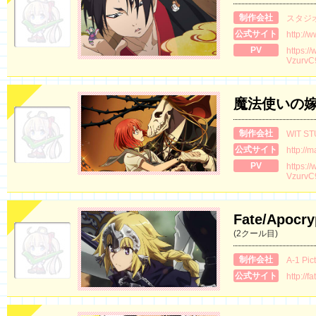
制作会社
スタジ
公式サイト
http://
PV
https:/
Vzurv
魔法使いの
制作会社
WIT ST
公式サイト
http://
PV
https:/
VzurvC
Fate/Apocr
(2クール目)
制作会社
A-1 Pic
公式サイト
http://