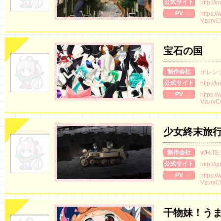
公式サイト
http://
PV
https:/
VzurvC
宝石の国
制作会社
オレン
公式サイト
http://l
PV
https:/
VzurvC
少女終末旅
制作会社
WHITE
公式サイト
http://g
PV
https:/
VzurvC
干物妹！うま