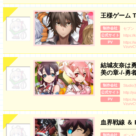
王様ゲーム The
制作会社
セブン
公式サイト
https:/
PV
https:/
VzurvC
結城友奈は勇
美の章-/-勇
制作会社
Studi
公式サイト
http://y
PV
https:/
VzurvC
血界戦線 ＆ 
制作会社
ボンズ