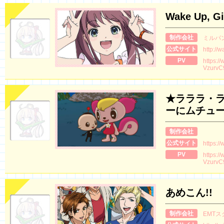
Wake Up, 
制作会社
ミルパ
公式サイト
http://w
PV
https:/
Vzurv
★ラララ・
ーにムチュ
制作会社
公式サイト
https:/
PV
https:/
VzurvC
あめこん!!
制作会社
EMT