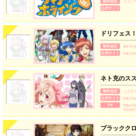
制作会社
ファン
公式サイト
ドリフェス！ 
制作会社
BN Pict
公式サイト
http://
ネト充のス
制作会社
シグナ
公式サイト
http://n
PV
https:/
VzurvC
ブラックク