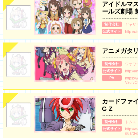
アイドルマス
ールズ劇場 
制作会社
ギャザ
公式サイト
http://
アニメガタ
制作会社
ワオワ
公式サイト
http://
PV
https:/
VzurvC
カードファイ
G Z
制作会社
トムス
公式サイト
http://
guard-g