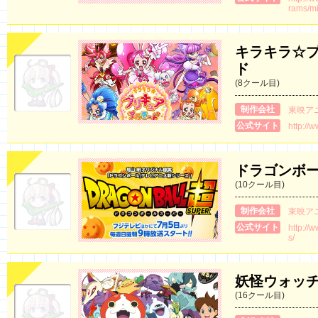
rams/mi
キラキラ☆
ド
(8クール目)
制作会社
東映ア
公式サイト
http://w
ドラゴンボ
(10クール目)
制作会社
東映ア
公式サイト
http://
s/
妖怪ウォッ
(16クール目)