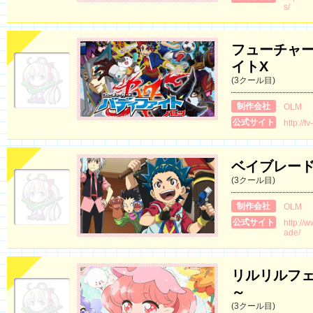
s/
フューチャー
イトX
(3クール目)
制作会社
OLM
公式サイト
http://t
ベイブレード
(3クール目)
制作会社
OLM
公式サイト
http://
ade/
リルリルフ
～
(3クール目)