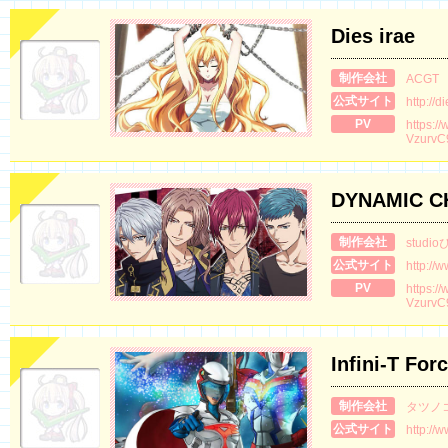
Dies irae
制作会社
ACGT
公式サイト
http://
PV
https:/
VzurvC
DYNAMIC 
制作会社
studi
公式サイト
http://
PV
https:/
VzurvC
Infini-T For
制作会社
タツノ
公式サイト
http://w