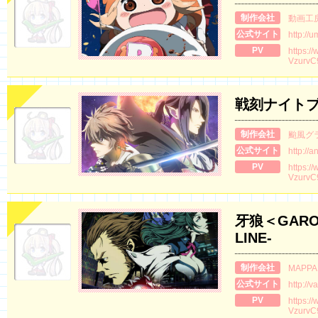
制作会社
動画工
公式サイト
http://
PV
https:/
VzurvC
戦刻ナイト
制作会社
颱風グ
公式サイト
http://
PV
https:/
VzurvC
牙狼＜GARO＞
LINE-
制作会社
MAPPA
公式サイト
http://v
PV
https:/
VzurvC