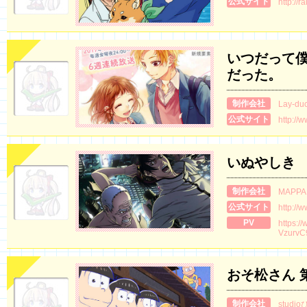
公式サイト
http://
いつだって僕
だった。
制作会社
Lay-du
公式サイト
http://
いぬやしき
制作会社
MAPPA
公式サイト
http://
PV
https:/
VzurvC
おそ松さん 
制作会社
studi