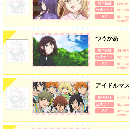
制作会社
Lerche
公式サイト
http://k
PV
https:/
VzurvC
つうかあ
制作会社
SILVER
公式サイト
http://t
PV
https:/
VzurvC
アイドルマスタ
制作会社
A-1 Pic
公式サイト
http://
PV
https:/
VzurvC