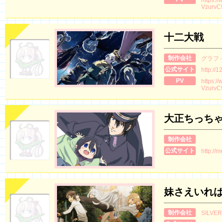
VzurvC
十二大戦
制作会社
グラフ
公式サイト
http://1
PV
https:/
VzurvC
大正ちっち
制作会社
公式サイト
http://
妹さえいれ
制作会社
SILVER