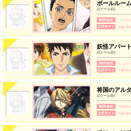
ボールルー
(2クール目)
制作会社
プロダク
公式サイト
http://b
妖怪アパー
(2クール目)
制作会社
シンエ
公式サイト
http://
将国のアル
(2クール目)
制作会社
MAPPA
公式サイト
http://p