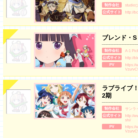
制作会社
studi
公式サイト
http://bc
ブレンド・S
制作会社
A-1 Pic
公式サイト
http://b
PV
https:/
VzurvC
ラブライブ！
2期
制作会社
サンラ
公式サイト
http://
shi/
PV
https:/
VzurvC