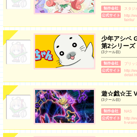
制作会社
スタジ
公式サイト
http://w
fairilu/
少年アシベ G
第2シリーズ
(3クール目)
制作会社
ブリッ
公式サイト
http://
detail.
遊☆戯☆王 V
(3クール目)
制作会社
NAS
公式サイト
http://
h-vrains