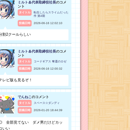
ミルト♨代表取締役社長
のコメ
ント
タイトル
転生したらスライムだった
件 第4期
投稿日時
2026-06-16 12:02:10
分割2クールらしい
ミルト♨代表取締役社長
のコメ
ント
タイトル
コードギアス 奪還のロゼ
投稿日時
2026-06-16 12:00:32
テレビ版も見るぞ！
でんねこ
のコメント
タイトル
スペース☆ダンディ
投稿日時
2026-01-20 18:44:39
◎ 全部見てない ダメ男だけどカッ
コいい