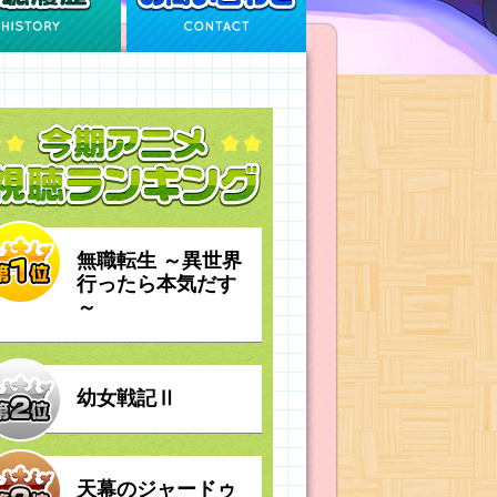
無職転生 ～異世界
行ったら本気だす
～
幼女戦記Ⅱ
天幕のジャードゥ