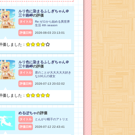
ルリ色に染まるふしぎちゃん＠
三十路岬
の評価
タイトル
Re:ゼロから始める異世界
生活 4th season
評価日時
2026-08-03 23:13:01
評価しました：
ルリ色に染まるふしぎちゃん＠
三十路岬
の評価
タイトル
君のことが大大大大大好き
な100人の彼女
評価日時
2026-07-13 20:02:02
評価しました：
めるぽちゃ
の評価
タイトル
とんがり帽子のアトリエ
評価日時
2026-07-12 22:43:41