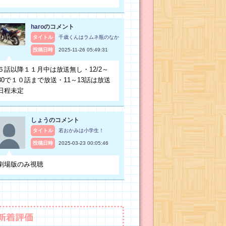
haro
のコメント
タイトル
千歳くんはラムネ瓶のなか
投稿日時
2025-11-26 05:49:31
６話以降１１月中は放送無し・12/2～
30で１０話まで放送・11～13話は放送
日程未定
しょう
のコメント
タイトル
若おかみは小学生！
投稿日時
2025-03-23 00:05:46
劇場版のみ視聴