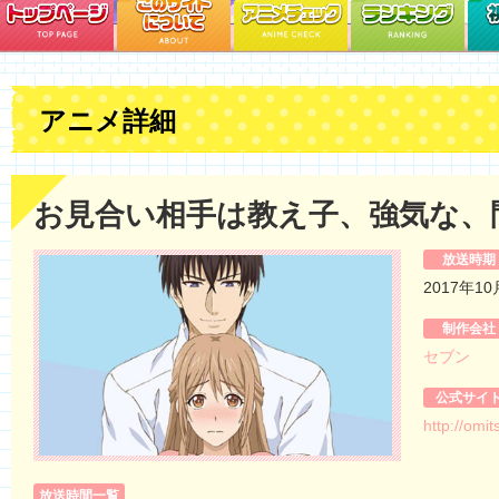
アニメ詳細
お見合い相手は教え子、強気な、
放送時期
2017年1
制作会社
セブン
公式サイ
http://omi
放送時間一覧