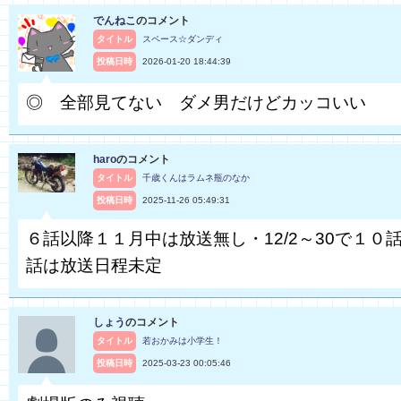
でんねこ
のコメント
タイトル
スペース☆ダンディ
投稿日時
2026-01-20 18:44:39
◎ 全部見てない ダメ男だけどカッコいい
haro
のコメント
タイトル
千歳くんはラムネ瓶のなか
投稿日時
2025-11-26 05:49:31
６話以降１１月中は放送無し・12/2～30で１０話
話は放送日程未定
しょう
のコメント
タイトル
若おかみは小学生！
投稿日時
2025-03-23 00:05:46