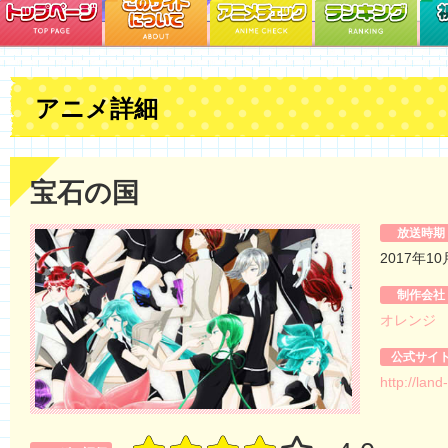
アニメ詳細
宝石の国
放送時期
2017年1
制作会社
オレンジ
公式サイ
http://land