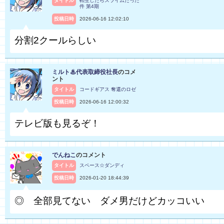
タイトル
転生したらスライムだった
件 第4期
投稿日時
2026-06-16 12:02:10
分割2クールらしい
ミルト♨代表取締役社長
のコメ
ント
タイトル
コードギアス 奪還のロゼ
投稿日時
2026-06-16 12:00:32
テレビ版も見るぞ！
でんねこ
のコメント
タイトル
スペース☆ダンディ
投稿日時
2026-01-20 18:44:39
◎ 全部見てない ダメ男だけどカッコいい