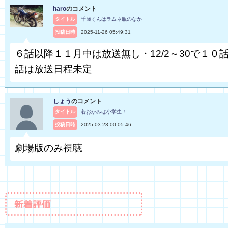
haro
のコメント
タイトル
千歳くんはラムネ瓶のなか
投稿日時
2025-11-26 05:49:31
６話以降１１月中は放送無し・12/2～30で１０話
話は放送日程未定
しょう
のコメント
タイトル
若おかみは小学生！
投稿日時
2025-03-23 00:05:46
劇場版のみ視聴