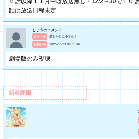
６話以降１１月中は放送無し・12/2～30で１０話
話は放送日程未定
しょう
のコメント
タイトル
若おかみは小学生！
投稿日時
2025-03-23 00:05:46
劇場版のみ視聴