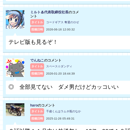
ミルト♨代表取締役社長
のコメ
ント
タイトル
コードギアス 奪還のロゼ
投稿日時
2026-06-16 12:00:32
テレビ版も見るぞ！
でんねこ
のコメント
タイトル
スペース☆ダンディ
投稿日時
2026-01-20 18:44:39
◎ 全部見てない ダメ男だけどカッコいい
haro
のコメント
タイトル
千歳くんはラムネ瓶のなか
投稿日時
2025-11-26 05:49:31