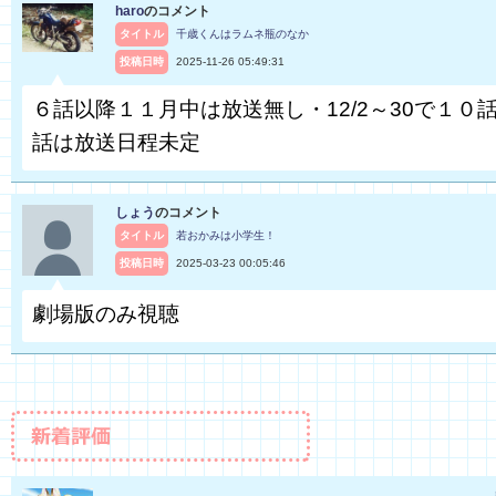
haro
のコメント
タイトル
千歳くんはラムネ瓶のなか
投稿日時
2025-11-26 05:49:31
６話以降１１月中は放送無し・12/2～30で１０話
話は放送日程未定
しょう
のコメント
タイトル
若おかみは小学生！
投稿日時
2025-03-23 00:05:46
劇場版のみ視聴