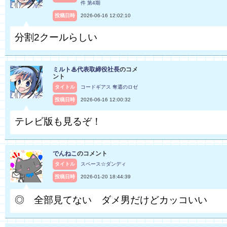
件 第4期
投稿日時
2026-06-16 12:02:10
分割2クールらしい
ミルト♨代表取締役社長
のコメ
ント
タイトル
コードギアス 奪還のロゼ
投稿日時
2026-06-16 12:00:32
テレビ版も見るぞ！
でんねこ
のコメント
タイトル
スペース☆ダンディ
投稿日時
2026-01-20 18:44:39
◎ 全部見てない ダメ男だけどカッコいい