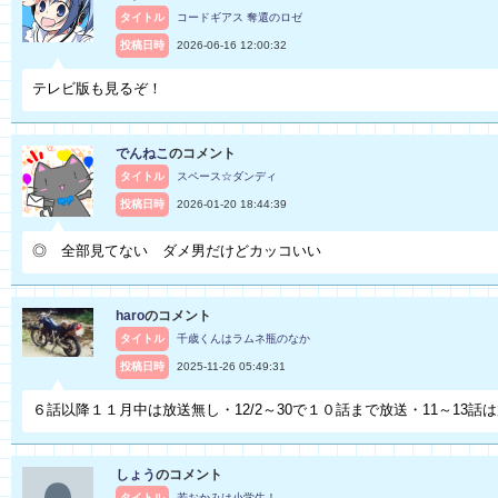
タイトル
コードギアス 奪還のロゼ
投稿日時
2026-06-16 12:00:32
テレビ版も見るぞ！
でんねこ
のコメント
タイトル
スペース☆ダンディ
投稿日時
2026-01-20 18:44:39
◎ 全部見てない ダメ男だけどカッコいい
haro
のコメント
タイトル
千歳くんはラムネ瓶のなか
投稿日時
2025-11-26 05:49:31
６話以降１１月中は放送無し・12/2～30で１０話まで放送・11～13話
しょう
のコメント
タイトル
若おかみは小学生！