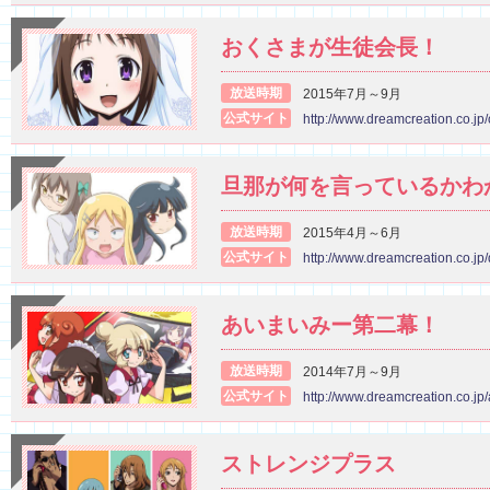
おくさまが生徒会長！
放送時期
2015年7月～9月
公式サイト
http://www.dreamcreation.co.jp
旦那が何を言っているかわ
放送時期
2015年4月～6月
公式サイト
http://www.dreamcreation.co.jp
あいまいみー第二幕！
放送時期
2014年7月～9月
公式サイト
http://www.dreamcreation.co.jp/
ストレンジプラス