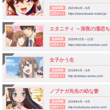
放送時期
2021年4月～6月
公式サイト
https://daiundoukai-restart.jp/
エタニティ ～深夜の濡恋
放送時期
2020年10月～12月
公式サイト
https://eternity-nurechan.com/
女子かう生
放送時期
2019年4月～6月
公式サイト
http://joshikau-anime.com/
ノブナガ先生の幼な妻
放送時期
2019年4月～6月
公式サイト
http://nobutsuma-anime.com/