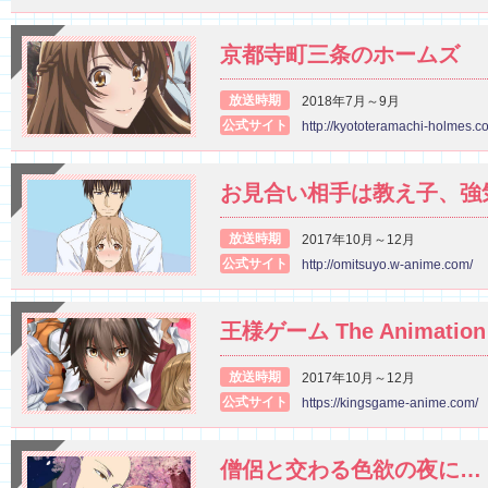
京都寺町三条のホームズ
放送時期
2018年7月～9月
公式サイト
http://kyototeramachi-holmes.c
お見合い相手は教え子、強
放送時期
2017年10月～12月
公式サイト
http://omitsuyo.w-anime.com/
王様ゲーム The Animation
放送時期
2017年10月～12月
公式サイト
https://kingsgame-anime.com/
僧侶と交わる色欲の夜に…