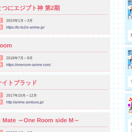
とつにエジプト神 第2期
期
2023年1月～3月
ト
https://to-to2ni-anime.jp/
Room
期
2018年7月～9月
ト
https://oneroom-anime.com/
ナイトブラッド
期
2017年10月～12月
ト
http://anime.senbura.jp/
 Mate ～One Room side M～