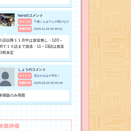
haro
のコメント
タイトル
千歳くんはラムネ瓶のなか
投稿日時
2025-11-26 05:49:31
６話以降１１月中は放送無し・12/2～
30で１０話まで放送・11～13話は放送
日程未定
しょう
のコメント
タイトル
若おかみは小学生！
投稿日時
2025-03-23 00:05:46
劇場版のみ視聴