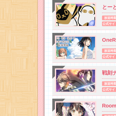
とー
放送時
公式サイ
One
放送時
公式サイ
戦刻
放送時
公式サイ
Room