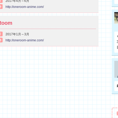
期
2017年4月～6月
ト
http://oneroom-anime.com/
Room
期
2017年1月～3月
ト
http://oneroom-anime.com/