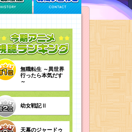
無職転生 ～異世界
行ったら本気だす
～
幼女戦記Ⅱ
天幕のジャードゥ