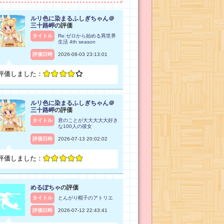
ルリ色に染まるふしぎちゃん＠
三十路岬
の評価
タイトル
Re:ゼロから始める異世界
生活 4th season
評価日時
2026-08-03 23:13:01
評価しました：
ルリ色に染まるふしぎちゃん＠
三十路岬
の評価
タイトル
君のことが大大大大大好き
な100人の彼女
評価日時
2026-07-13 20:02:02
評価しました：
めるぽちゃ
の評価
タイトル
とんがり帽子のアトリエ
評価日時
2026-07-12 22:43:41