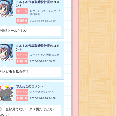
ミルト♨代表取締役社長
のコメ
ント
タイトル
転生したらスライムだった
件 第4期
投稿日時
2026-06-16 12:02:10
分割2クールらしい
ミルト♨代表取締役社長
のコメ
ント
タイトル
コードギアス 奪還のロゼ
投稿日時
2026-06-16 12:00:32
テレビ版も見るぞ！
でんねこ
のコメント
タイトル
スペース☆ダンディ
投稿日時
2026-01-20 18:44:39
◎ 全部見てない ダメ男だけどカッ
コいい