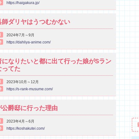
ト
https://haigakura.jp/
具師ダリヤはうつむかない
期
2024年7月～9月
ト
https://dahliya-anime.com/
者になりたいと都に出て行った娘がSラン
なってた
期
2023年10月～12月
ト
https://s-rank-musume.com/
が公爵邸に行った理由
期
2023年4月～6月
ト
https://koshakutei.com/