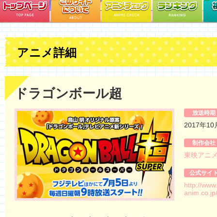
アニメ詳細
ドラゴンボール超
放送時期
2017年1
制作会社
東映アニ
公式サイ
http://www.
anim.co.jp