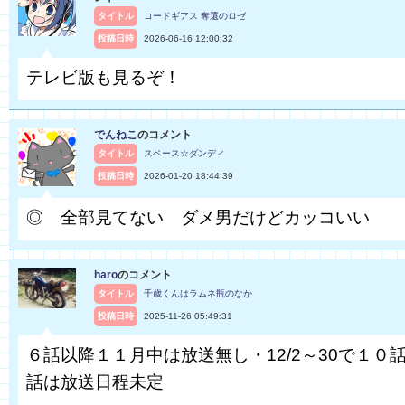
タイトル
コードギアス 奪還のロゼ
投稿日時
2026-06-16 12:00:32
テレビ版も見るぞ！
でんねこ
のコメント
タイトル
スペース☆ダンディ
投稿日時
2026-01-20 18:44:39
◎ 全部見てない ダメ男だけどカッコいい
haro
のコメント
タイトル
千歳くんはラムネ瓶のなか
投稿日時
2025-11-26 05:49:31
６話以降１１月中は放送無し・12/2～30で１０話
話は放送日程未定