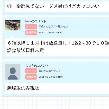
◎ 全部見てない ダメ男だけどカッコいい
haro
のコメント
タイトル
千歳くんはラムネ瓶のなか
投稿日時
2025-11-26 05:49:31
６話以降１１月中は放送無し・12/2～30で１０話
話は放送日程未定
しょう
のコメント
タイトル
若おかみは小学生！
投稿日時
2025-03-23 00:05:46
劇場版のみ視聴