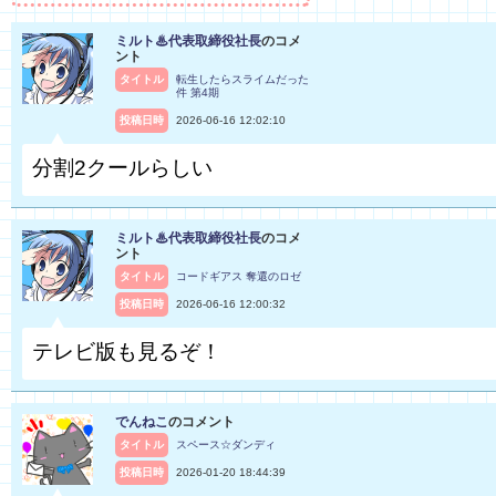
ミルト♨代表取締役社長
のコメ
ント
タイトル
転生したらスライムだった
件 第4期
投稿日時
2026-06-16 12:02:10
分割2クールらしい
ミルト♨代表取締役社長
のコメ
ント
タイトル
コードギアス 奪還のロゼ
投稿日時
2026-06-16 12:00:32
テレビ版も見るぞ！
でんねこ
のコメント
タイトル
スペース☆ダンディ
投稿日時
2026-01-20 18:44:39