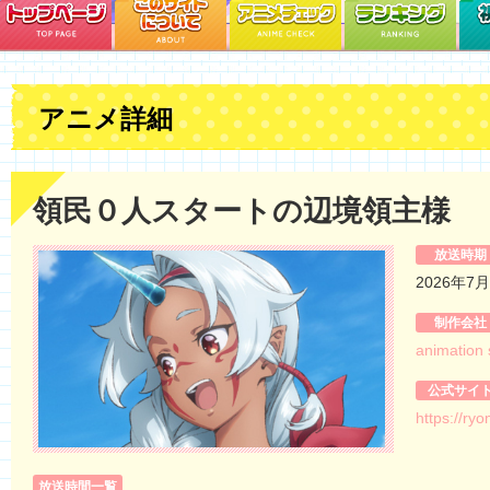
アニメ詳細
領民０人スタートの辺境領主様
放送時期
2026年7
制作会社
animation 
公式サイ
https://ry
放送時間一覧