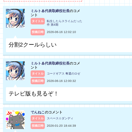
ミルト♨代表取締役社長
のコメ
ント
タイトル
転生したらスライムだった
件 第4期
投稿日時
2026-06-16 12:02:10
分割2クールらしい
ミルト♨代表取締役社長
のコメ
ント
タイトル
コードギアス 奪還のロゼ
投稿日時
2026-06-16 12:00:32
テレビ版も見るぞ！
でんねこ
のコメント
タイトル
スペース☆ダンディ
投稿日時
2026-01-20 18:44:39