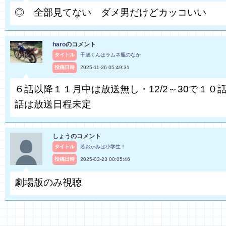
◎ 全部見てない ダメ男だけどカッコいい
haro
のコメント
タイトル
千歳くんはラムネ瓶のなか
投稿日時
2025-11-26 05:49:31
６話以降１１月中は放送無し・12/2～30で１０話
話は放送日程未定
しょう
のコメント
タイトル
若おかみは小学生！
投稿日時
2025-03-23 00:05:46
劇場版のみ視聴