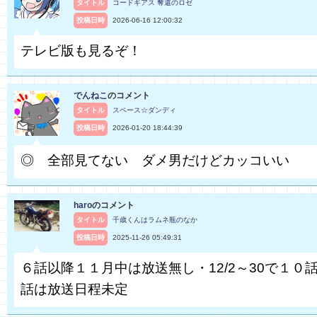
タイトル
コードギアス 奪還のロゼ
投稿日時
2026-06-16 12:00:32
テレビ版も見るぞ！
でんねこ
のコメント
タイトル
スペース☆ダンディ
投稿日時
2026-01-20 18:44:39
◎ 全部見てない ダメ男だけどカッコいい
haro
のコメント
タイトル
千歳くんはラムネ瓶のなか
投稿日時
2025-11-26 05:49:31
６話以降１１月中は放送無し・12/2～30で１０話
話は放送日程未定