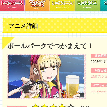
アニメ詳細
ボールパークでつかまえて！
放送時期
2025年4
制作会社
EMTスク
公式サイ
https://an