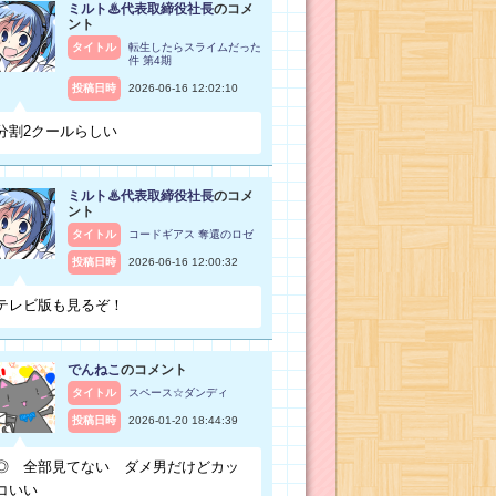
ミルト♨代表取締役社長
のコメ
ント
タイトル
転生したらスライムだった
件 第4期
投稿日時
2026-06-16 12:02:10
分割2クールらしい
ミルト♨代表取締役社長
のコメ
ント
タイトル
コードギアス 奪還のロゼ
投稿日時
2026-06-16 12:00:32
テレビ版も見るぞ！
でんねこ
のコメント
タイトル
スペース☆ダンディ
投稿日時
2026-01-20 18:44:39
◎ 全部見てない ダメ男だけどカッ
コいい