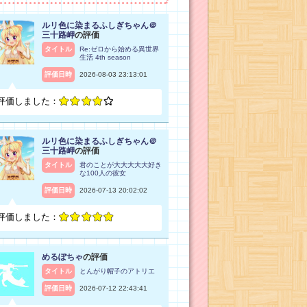
ルリ色に染まるふしぎちゃん＠
三十路岬
の評価
タイトル
Re:ゼロから始める異世界
生活 4th season
評価日時
2026-08-03 23:13:01
評価しました：
ルリ色に染まるふしぎちゃん＠
三十路岬
の評価
タイトル
君のことが大大大大大好き
な100人の彼女
評価日時
2026-07-13 20:02:02
評価しました：
めるぽちゃ
の評価
タイトル
とんがり帽子のアトリエ
評価日時
2026-07-12 22:43:41