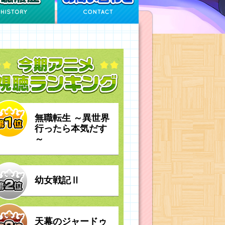
無職転生 ～異世界
行ったら本気だす
～
幼女戦記Ⅱ
天幕のジャードゥ