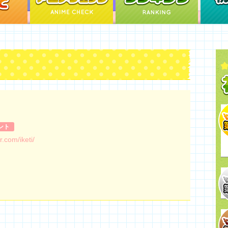
ント
er.com/iketi/