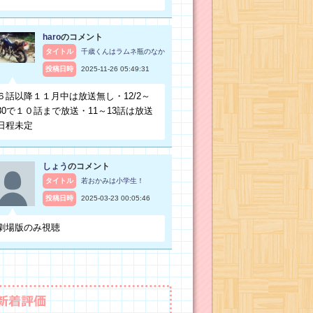
haro
のコメント
タイトル
千歳くんはラムネ瓶のなか
投稿日時
2025-11-26 05:49:31
６話以降１１月中は放送無し・12/2～
30で１０話まで放送・11～13話は放送
日程未定
しょう
のコメント
タイトル
若おかみは小学生！
投稿日時
2025-03-23 00:05:46
劇場版のみ視聴