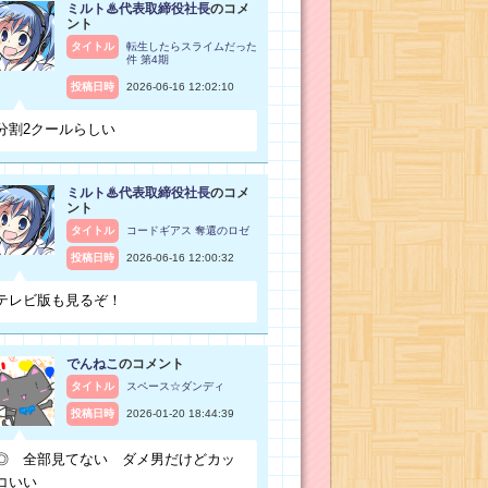
ミルト♨代表取締役社長
のコメ
ント
タイトル
転生したらスライムだった
件 第4期
投稿日時
2026-06-16 12:02:10
分割2クールらしい
ミルト♨代表取締役社長
のコメ
ント
タイトル
コードギアス 奪還のロゼ
投稿日時
2026-06-16 12:00:32
テレビ版も見るぞ！
でんねこ
のコメント
タイトル
スペース☆ダンディ
投稿日時
2026-01-20 18:44:39
◎ 全部見てない ダメ男だけどカッ
コいい