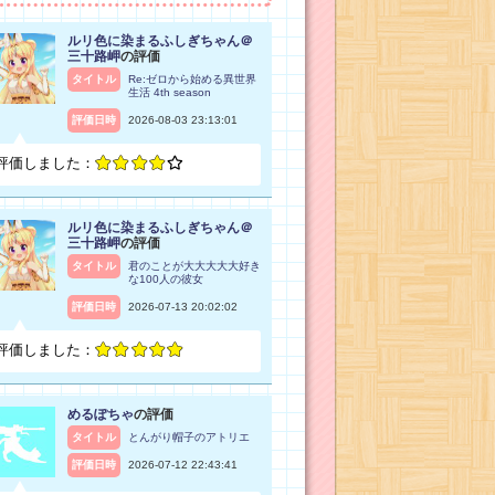
ルリ色に染まるふしぎちゃん＠
三十路岬
の評価
タイトル
Re:ゼロから始める異世界
生活 4th season
評価日時
2026-08-03 23:13:01
評価しました：
ルリ色に染まるふしぎちゃん＠
三十路岬
の評価
タイトル
君のことが大大大大大好き
な100人の彼女
評価日時
2026-07-13 20:02:02
評価しました：
めるぽちゃ
の評価
タイトル
とんがり帽子のアトリエ
評価日時
2026-07-12 22:43:41