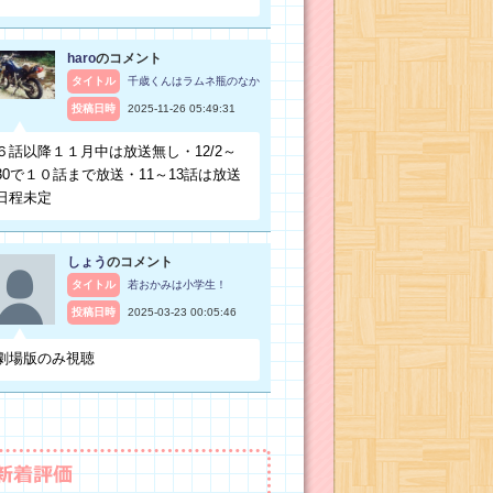
haro
のコメント
タイトル
千歳くんはラムネ瓶のなか
投稿日時
2025-11-26 05:49:31
６話以降１１月中は放送無し・12/2～
30で１０話まで放送・11～13話は放送
日程未定
しょう
のコメント
タイトル
若おかみは小学生！
投稿日時
2025-03-23 00:05:46
劇場版のみ視聴