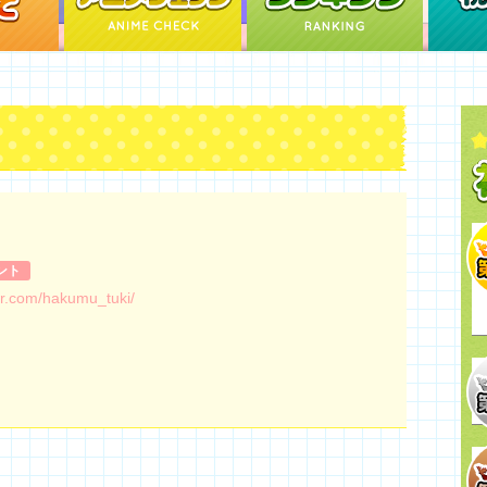
ント
ter.com/hakumu_tuki/