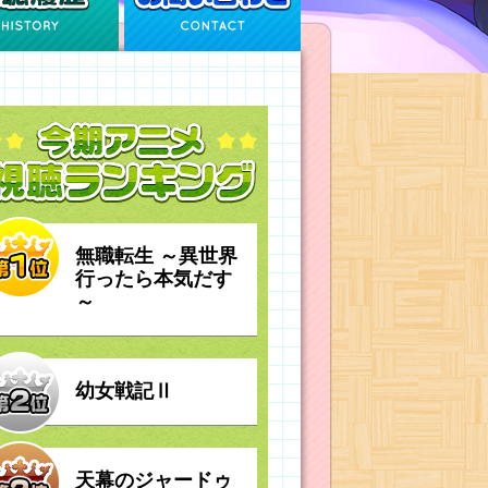
無職転生 ～異世界
行ったら本気だす
～
幼女戦記Ⅱ
天幕のジャードゥ