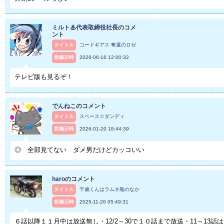
ミルト♨代表取締役社長
のコメ
ント
タイトル
コードギアス 奪還のロゼ
投稿日時
2026-06-16 12:00:32
テレビ版も見るぞ！
でんねこ
のコメント
タイトル
スペース☆ダンディ
投稿日時
2026-01-20 18:44:39
◎ 全部見てない ダメ男だけどカッコいい
haro
のコメント
タイトル
千歳くんはラムネ瓶のなか
投稿日時
2025-11-26 05:49:31
６話以降１１月中は放送無し・12/2～30で１０話まで放送・11～13話