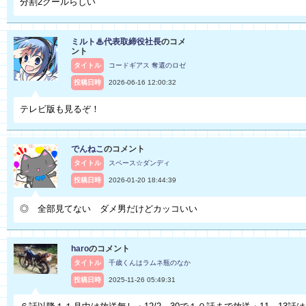
分割2クールらしい
ミルト♨代表取締役社長
のコメ
ント
タイトル
コードギアス 奪還のロゼ
投稿日時
2026-06-16 12:00:32
テレビ版も見るぞ！
でんねこ
のコメント
タイトル
スペース☆ダンディ
投稿日時
2026-01-20 18:44:39
◎ 全部見てない ダメ男だけどカッコいい
haro
のコメント
タイトル
千歳くんはラムネ瓶のなか
投稿日時
2025-11-26 05:49:31