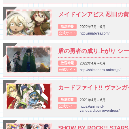
メイドインアビス 烈日の
放送時期
2022年7月～9月
公式サイト
http://miabyss.com/
盾の勇者の成り上がり シー
放送時期
2022年4月～6月
公式サイト
http://shieldhero-anime.jp/
カードファイト!! ヴァンガード
放送時期
2021年4月～6月
公式サイト
https://anime.cf-
vanguard.com/overdress/
SHOW BY ROCK!! STARS