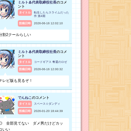
ミルト♨代表取締役社長
のコメ
ント
タイトル
転生したらスライムだった
件 第4期
投稿日時
2026-06-16 12:02:10
分割2クールらしい
ミルト♨代表取締役社長
のコメ
ント
タイトル
コードギアス 奪還のロゼ
投稿日時
2026-06-16 12:00:32
テレビ版も見るぞ！
でんねこ
のコメント
タイトル
スペース☆ダンディ
投稿日時
2026-01-20 18:44:39
◎ 全部見てない ダメ男だけどカッ
コいい