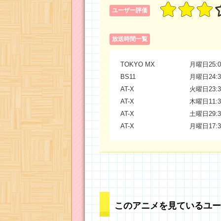
ユーザー評価
放送時間一覧
TOKYO MX
月曜日25:0
BS11
月曜日24:3
AT-X
火曜日23:3
AT-X
木曜日11:3
AT-X
土曜日29:3
AT-X
月曜日17:3
このアニメを見ているユー