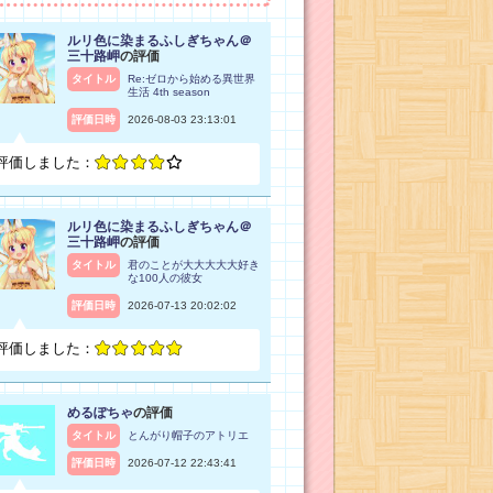
ルリ色に染まるふしぎちゃん＠
三十路岬
の評価
タイトル
Re:ゼロから始める異世界
生活 4th season
評価日時
2026-08-03 23:13:01
評価しました：
ルリ色に染まるふしぎちゃん＠
三十路岬
の評価
タイトル
君のことが大大大大大好き
な100人の彼女
評価日時
2026-07-13 20:02:02
評価しました：
めるぽちゃ
の評価
タイトル
とんがり帽子のアトリエ
評価日時
2026-07-12 22:43:41