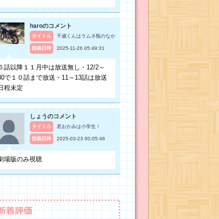
haro
のコメント
タイトル
千歳くんはラムネ瓶のなか
投稿日時
2025-11-26 05:49:31
６話以降１１月中は放送無し・12/2～
30で１０話まで放送・11～13話は放送
日程未定
しょう
のコメント
タイトル
若おかみは小学生！
投稿日時
2025-03-23 00:05:46
劇場版のみ視聴