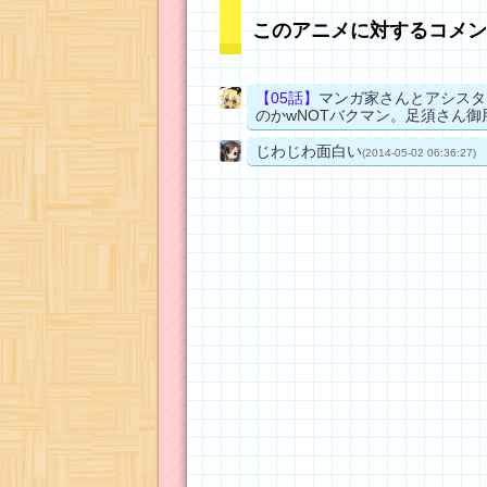
このアニメに対するコメン
【05話】
マンガ家さんとアシスタ
のかwNOTバクマン。足須さん
じわじわ面白い
(2014-05-02 06:36:27)