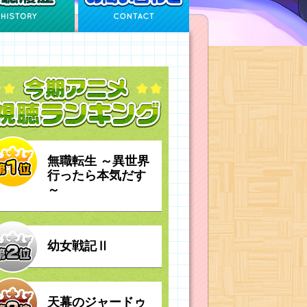
無職転生 ～異世界
行ったら本気だす
～
幼女戦記Ⅱ
天幕のジャードゥ