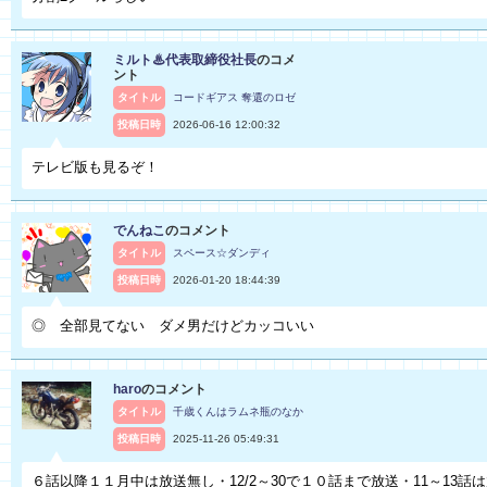
ミルト♨代表取締役社長
のコメ
ント
タイトル
コードギアス 奪還のロゼ
投稿日時
2026-06-16 12:00:32
テレビ版も見るぞ！
でんねこ
のコメント
タイトル
スペース☆ダンディ
投稿日時
2026-01-20 18:44:39
◎ 全部見てない ダメ男だけどカッコいい
haro
のコメント
タイトル
千歳くんはラムネ瓶のなか
投稿日時
2025-11-26 05:49:31
６話以降１１月中は放送無し・12/2～30で１０話まで放送・11～13話