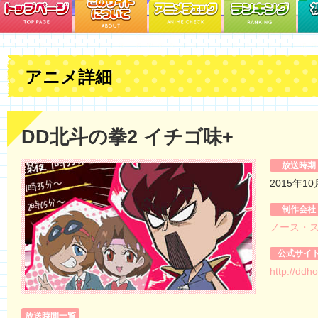
アニメ詳細
DD北斗の拳2 イチゴ味+
放送時期
2015年1
制作会社
ノース・
公式サイ
http://ddh
放送時間一覧