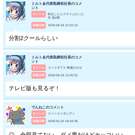
ミルト♨代表取締役社長
のコメ
ント
タイトル
転生したらスライムだった
件 第4期
投稿日時
2026-06-16 12:02:10
分割2クールらしい
ミルト♨代表取締役社長
のコメ
ント
タイトル
コードギアス 奪還のロゼ
投稿日時
2026-06-16 12:00:32
テレビ版も見るぞ！
でんねこ
のコメント
タイトル
スペース☆ダンディ
投稿日時
2026-01-20 18:44:39
◎ 全部見てない ダメ男だけどカッコいい