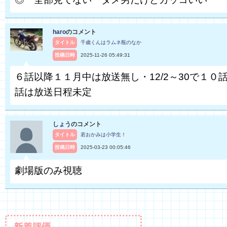
haro
のコメント
タイトル
千歳くんはラムネ瓶のなか
投稿日時
2025-11-26 05:49:31
６話以降１１月中は放送無し・12/2～30で１０話
話は放送日程未定
しょう
のコメント
タイトル
若おかみは小学生！
投稿日時
2025-03-23 00:05:46
劇場版のみ視聴