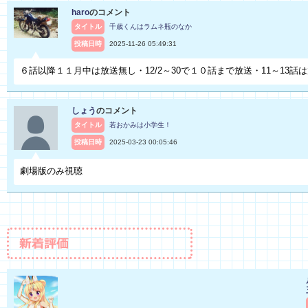
haro
のコメント
タイトル
千歳くんはラムネ瓶のなか
投稿日時
2025-11-26 05:49:31
６話以降１１月中は放送無し・12/2～30で１０話まで放送・11～13話
しょう
のコメント
タイトル
若おかみは小学生！
投稿日時
2025-03-23 00:05:46
劇場版のみ視聴