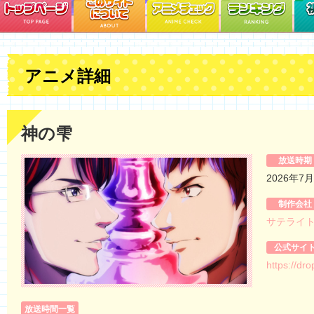
アニメ詳細
神の雫
放送時期
2026年7
制作会社
サテライ
公式サイ
https://dr
放送時間一覧