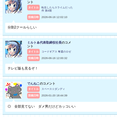
ント
タイトル
転生したらスライムだった
件 第4期
投稿日時
2026-06-16 12:02:10
分割2クールらしい
ミルト♨代表取締役社長
のコメ
ント
タイトル
コードギアス 奪還のロゼ
投稿日時
2026-06-16 12:00:32
テレビ版も見るぞ！
でんねこ
のコメント
タイトル
スペース☆ダンディ
投稿日時
2026-01-20 18:44:39
◎ 全部見てない ダメ男だけどカッコいい