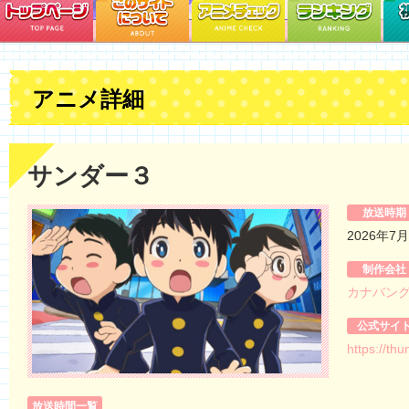
アニメ詳細
サンダー３
放送時期
2026年7
制作会社
カナバン
公式サイ
https://th
放送時間一覧