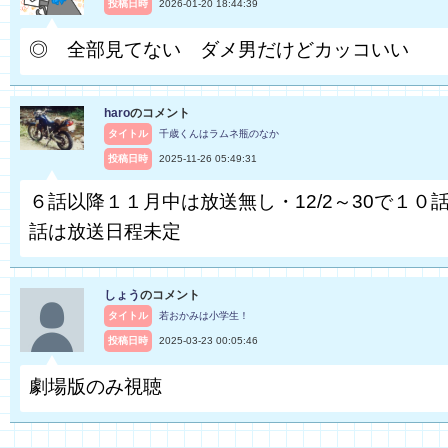
投稿日時
2026-01-20 18:44:39
◎ 全部見てない ダメ男だけどカッコいい
haro
のコメント
タイトル
千歳くんはラムネ瓶のなか
投稿日時
2025-11-26 05:49:31
６話以降１１月中は放送無し・12/2～30で１０話
話は放送日程未定
しょう
のコメント
タイトル
若おかみは小学生！
投稿日時
2025-03-23 00:05:46
劇場版のみ視聴