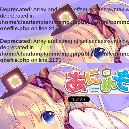
Deprecated
: Array and string offset access syntax w
deprecated in
/home/clearlamp/animemo.jp/public_html/commo
onefile.php
on line
2156
Deprecated
: Array and string offset access syntax w
deprecated in
/home/clearlamp/animemo.jp/public_html/commo
onefile.php
on line
2171