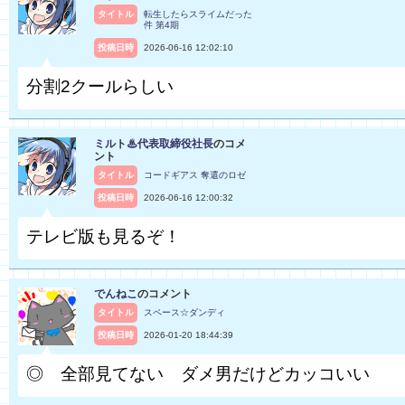
タイトル
転生したらスライムだった
件 第4期
投稿日時
2026-06-16 12:02:10
分割2クールらしい
ミルト♨代表取締役社長
のコメ
ント
タイトル
コードギアス 奪還のロゼ
投稿日時
2026-06-16 12:00:32
テレビ版も見るぞ！
でんねこ
のコメント
タイトル
スペース☆ダンディ
投稿日時
2026-01-20 18:44:39
◎ 全部見てない ダメ男だけどカッコいい