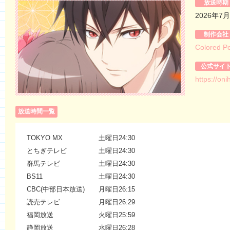
放送時期
2026年7
制作会社
Colored Pe
公式サイ
https://on
放送時間一覧
TOKYO MX
土曜日24:30
とちぎテレビ
土曜日24:30
群馬テレビ
土曜日24:30
BS11
土曜日24:30
CBC(中部日本放送)
月曜日26:15
読売テレビ
月曜日26:29
福岡放送
火曜日25:59
静岡放送
水曜日26:28