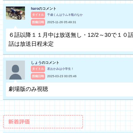
haro
のコメント
タイトル
千歳くんはラムネ瓶のなか
投稿日時
2025-11-26 05:49:31
６話以降１１月中は放送無し・12/2～30で１０話
話は放送日程未定
しょう
のコメント
タイトル
若おかみは小学生！
投稿日時
2025-03-23 00:05:46
劇場版のみ視聴