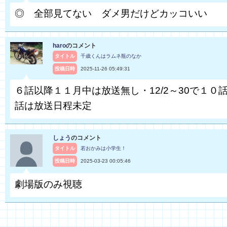
◎ 全部見てない ダメ男だけどカッコいい
haro
のコメント
タイトル
千歳くんはラムネ瓶のなか
投稿日時
2025-11-26 05:49:31
６話以降１１月中は放送無し・12/2～30で１０話
話は放送日程未定
しょう
のコメント
タイトル
若おかみは小学生！
投稿日時
2025-03-23 00:05:46
劇場版のみ視聴