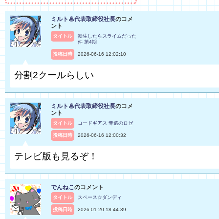
ミルト♨代表取締役社長
のコメ
ント
タイトル
転生したらスライムだった
件 第4期
投稿日時
2026-06-16 12:02:10
分割2クールらしい
ミルト♨代表取締役社長
のコメ
ント
タイトル
コードギアス 奪還のロゼ
投稿日時
2026-06-16 12:00:32
テレビ版も見るぞ！
でんねこ
のコメント
タイトル
スペース☆ダンディ
投稿日時
2026-01-20 18:44:39