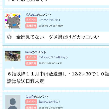
でんねこ
のコメント
タイトル
スペース☆ダンディ
投稿日時
2026-01-20 18:44:39
◎ 全部見てない ダメ男だけどカッコいい
haro
のコメント
タイトル
千歳くんはラムネ瓶のなか
投稿日時
2025-11-26 05:49:31
６話以降１１月中は放送無し・12/2～30で１０話
話は放送日程未定
しょう
のコメント
タイトル
若おかみは小学生！
投稿日時
2025-03-23 00:05:46