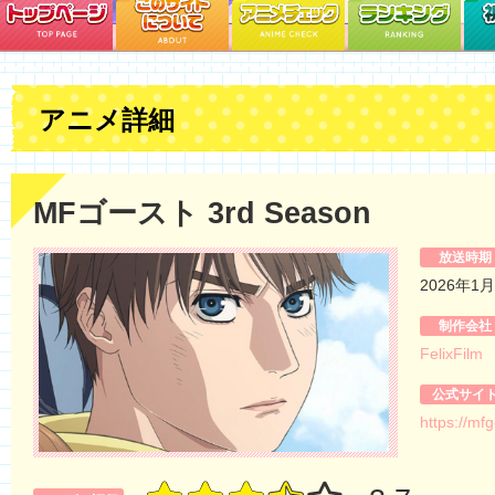
アニメ詳細
MFゴースト 3rd Season
放送時期
2026年1
制作会社
FelixFilm
公式サイ
https://mf