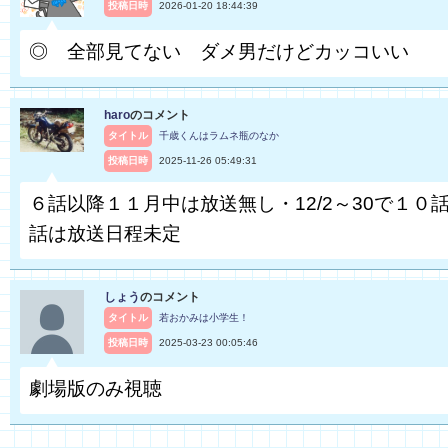
投稿日時
2026-01-20 18:44:39
◎ 全部見てない ダメ男だけどカッコいい
haro
のコメント
タイトル
千歳くんはラムネ瓶のなか
投稿日時
2025-11-26 05:49:31
６話以降１１月中は放送無し・12/2～30で１０話
話は放送日程未定
しょう
のコメント
タイトル
若おかみは小学生！
投稿日時
2025-03-23 00:05:46
劇場版のみ視聴