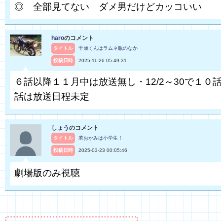
◎ 全部見てない ダメ男だけどカッコいい
haro
のコメント
タイトル
千歳くんはラムネ瓶のなか
投稿日時
2025-11-26 05:49:31
６話以降１１月中は放送無し・12/2～30で１０話
話は放送日程未定
しょう
のコメント
タイトル
若おかみは小学生！
投稿日時
2025-03-23 00:05:46
劇場版のみ視聴