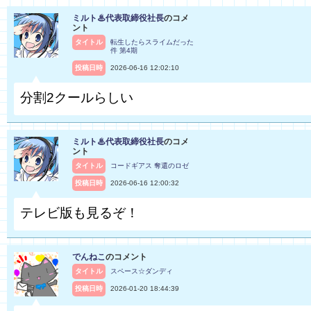
ミルト♨代表取締役社長
のコメ
ント
タイトル
転生したらスライムだった
件 第4期
投稿日時
2026-06-16 12:02:10
分割2クールらしい
ミルト♨代表取締役社長
のコメ
ント
タイトル
コードギアス 奪還のロゼ
投稿日時
2026-06-16 12:00:32
テレビ版も見るぞ！
でんねこ
のコメント
タイトル
スペース☆ダンディ
投稿日時
2026-01-20 18:44:39