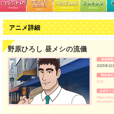
アニメ詳細
野原ひろし 昼メシの流儀
放送時期
2025年1
制作会社
DLE
公式サイ
https://ww
hirumeshi