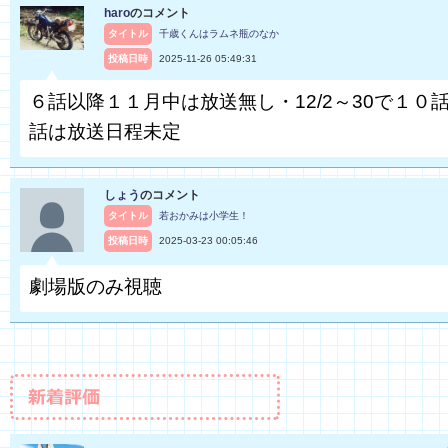
haro
のコメント
タイトル
千歳くんはラムネ瓶のなか
投稿日時
2025-11-26 05:49:31
６話以降１１月中は放送無し・12/2～30で１０話
話は放送日程未定
しょう
のコメント
タイトル
若おかみは小学生！
投稿日時
2025-03-23 00:05:46
劇場版のみ視聴