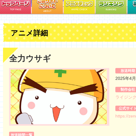
アニメ詳細
全力ウサギ
放送時期
2025年4
制作会社
ライジン
公式サイ
https://ze
放送時間一覧