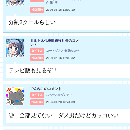
件 第4期
投稿日時
2026-06-16 12:02:10
分割2クールらしい
ミルト♨代表取締役社長
のコメ
ント
タイトル
コードギアス 奪還のロゼ
投稿日時
2026-06-16 12:00:32
テレビ版も見るぞ！
でんねこ
のコメント
タイトル
スペース☆ダンディ
投稿日時
2026-01-20 18:44:39
◎ 全部見てない ダメ男だけどカッコいい