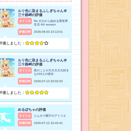
ルリ色に染まるふしぎちゃん＠
三十路岬
の評価
タイトル
Re:ゼロから始める異世界
生活 4th season
評価日時
2026-08-03 23:13:01
評価しました：
ルリ色に染まるふしぎちゃん＠
三十路岬
の評価
タイトル
君のことが大大大大大好き
な100人の彼女
評価日時
2026-07-13 20:02:02
評価しました：
めるぽちゃ
の評価
タイトル
とんがり帽子のアトリエ
評価日時
2026-07-12 22:43:41