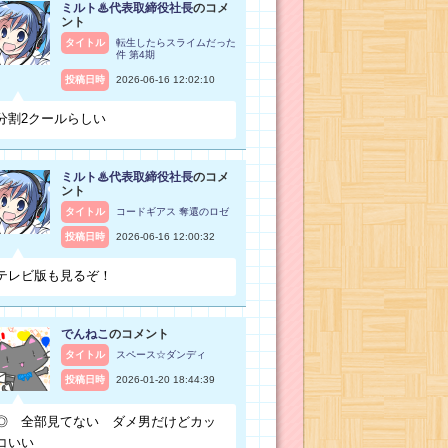
ミルト♨代表取締役社長
のコメ
ント
タイトル
転生したらスライムだった
件 第4期
投稿日時
2026-06-16 12:02:10
分割2クールらしい
ミルト♨代表取締役社長
のコメ
ント
タイトル
コードギアス 奪還のロゼ
投稿日時
2026-06-16 12:00:32
テレビ版も見るぞ！
でんねこ
のコメント
タイトル
スペース☆ダンディ
投稿日時
2026-01-20 18:44:39
◎ 全部見てない ダメ男だけどカッ
コいい