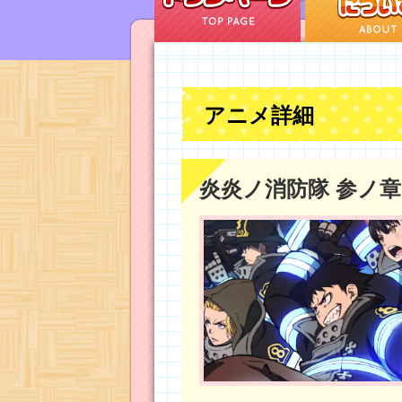
アニメ詳細
炎炎ノ消防隊 参ノ章