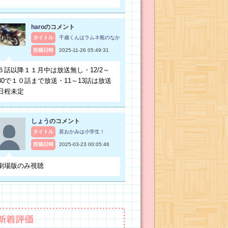
haro
のコメント
タイトル
千歳くんはラムネ瓶のなか
投稿日時
2025-11-26 05:49:31
６話以降１１月中は放送無し・12/2～
30で１０話まで放送・11～13話は放送
日程未定
しょう
のコメント
タイトル
若おかみは小学生！
投稿日時
2025-03-23 00:05:46
劇場版のみ視聴