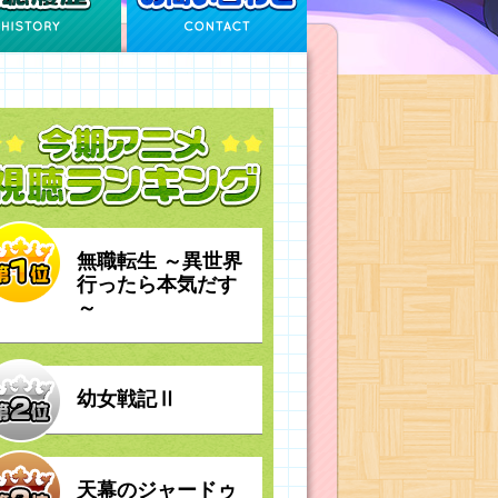
無職転生 ～異世界
行ったら本気だす
～
幼女戦記Ⅱ
天幕のジャードゥ