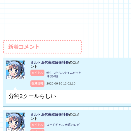
ミルト♨代表取締役社長
のコメ
ント
タイトル
転生したらスライムだった
件 第4期
投稿日時
2026-06-16 12:02:10
分割2クールらしい
ミルト♨代表取締役社長
のコメ
ント
タイトル
コードギアス 奪還のロゼ