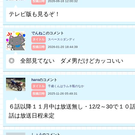
投稿日時
2026-06-16 12:00:32
テレビ版も見るぞ！
でんねこ
のコメント
タイトル
スペース☆ダンディ
投稿日時
2026-01-20 18:44:39
◎ 全部見てない ダメ男だけどカッコいい
haro
のコメント
タイトル
千歳くんはラムネ瓶のなか
投稿日時
2025-11-26 05:49:31
６話以降１１月中は放送無し・12/2～30で１０話
話は放送日程未定
しょう
のコメント