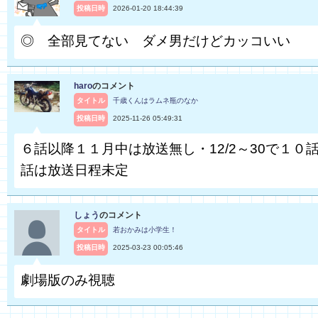
投稿日時
2026-01-20 18:44:39
◎ 全部見てない ダメ男だけどカッコいい
haro
のコメント
タイトル
千歳くんはラムネ瓶のなか
投稿日時
2025-11-26 05:49:31
６話以降１１月中は放送無し・12/2～30で１０話
話は放送日程未定
しょう
のコメント
タイトル
若おかみは小学生！
投稿日時
2025-03-23 00:05:46
劇場版のみ視聴