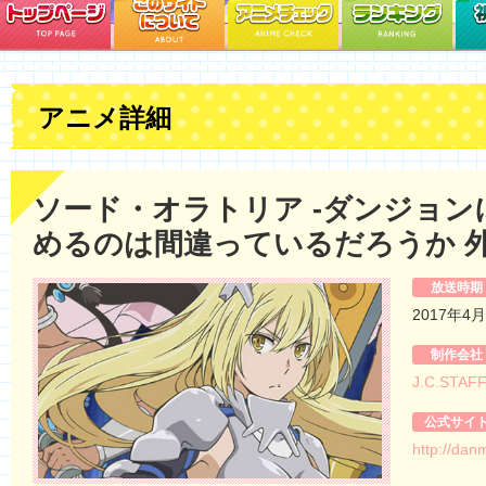
アニメ詳細
ソード・オラトリア -ダンジョン
めるのは間違っているだろうか 外
放送時期
2017年4
制作会社
J.C.STAF
公式サイ
http://dan