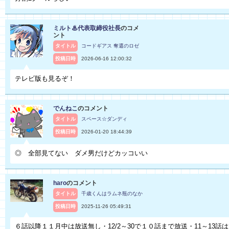
ミルト♨代表取締役社長
のコメ
ント
タイトル
コードギアス 奪還のロゼ
投稿日時
2026-06-16 12:00:32
テレビ版も見るぞ！
でんねこ
のコメント
タイトル
スペース☆ダンディ
投稿日時
2026-01-20 18:44:39
◎ 全部見てない ダメ男だけどカッコいい
haro
のコメント
タイトル
千歳くんはラムネ瓶のなか
投稿日時
2025-11-26 05:49:31
６話以降１１月中は放送無し・12/2～30で１０話まで放送・11～13話