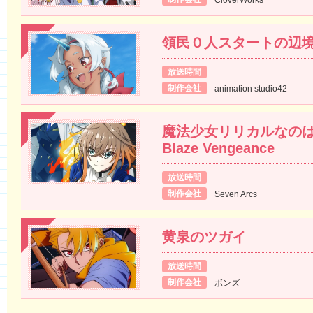
CloverWorks
領民０人スタートの辺
放送時間
制作会社
animation studio42
魔法少女リリカルなのは E
Blaze Vengeance
放送時間
制作会社
Seven Arcs
黄泉のツガイ
放送時間
制作会社
ボンズ