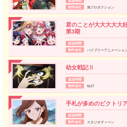
放送時間
制作会社
旭プロダクション
君のことが大大大大大好
第3期
放送時間
制作会社
バイブリーアニメーショ
幼女戦記Ⅱ
放送時間
制作会社
NUT
手札が多めのビクトリ
放送時間
制作会社
スタジオディーン