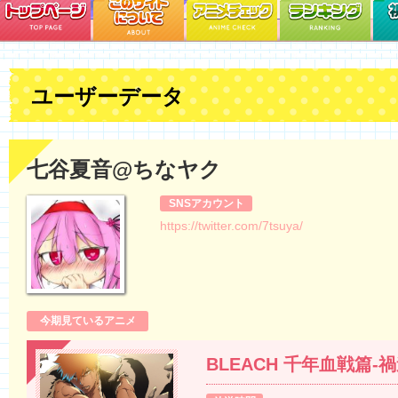
ユーザーデータ
七谷夏音@ちなヤク
SNSアカウント
https://twitter.com/7tsuya/
今期見ているアニメ
BLEACH 千年血戦篇-禍