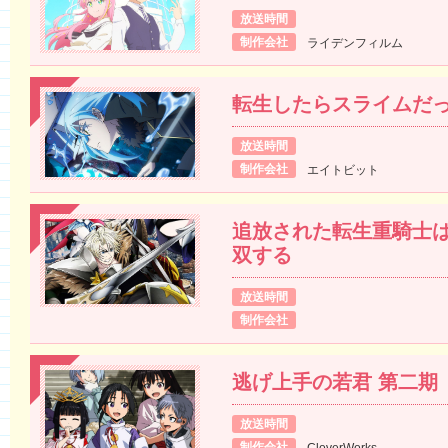
放送時間
制作会社
ライデンフィルム
転生したらスライムだっ
放送時間
制作会社
エイトビット
追放された転生重騎士
双する
放送時間
制作会社
逃げ上手の若君 第二期
放送時間
制作会社