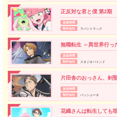
正反対な君と僕 第2期
放送時間
制作会社
ラパントラック
無職転生 ～異世界行っ
放送時間
制作会社
スタジオバインド
片田舎のおっさん、剣聖
放送時間
制作会社
パッショーネ
花織さんは転生しても