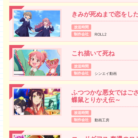
きみが死ぬまで恋をし
放送時間
制作会社
ROLL2
これ描いて死ね
放送時間
制作会社
シンエイ動画
ふつつかな悪女ではござ
蝶鼠とりかえ伝～
放送時間
制作会社
動画工房