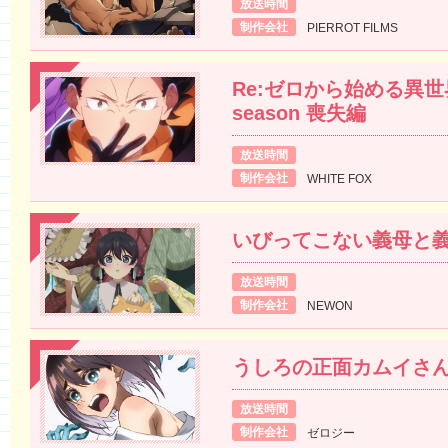
放送時間
制作会社
PIERROT FILMS
Re:ゼロから始める異世界
season 喪失編
放送時間
制作会社
WHITE FOX
いびってこない義母と
放送時間
制作会社
NEWON
うしろの正面カムイさ
放送時間
制作会社
ゼロジー