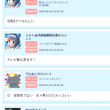
タイトル
転生したらスライムだった
件 第4期
投稿日時
2026-06-16 12:02:10
分割2クールらしい
ミルト♨代表取締役社長
のコメ
ント
タイトル
コードギアス 奪還のロゼ
投稿日時
2026-06-16 12:00:32
テレビ版も見るぞ！
でんねこ
のコメント
タイトル
スペース☆ダンディ
投稿日時
2026-01-20 18:44:39
◎ 全部見てない ダメ男だけどカッコいい
haro
のコメント