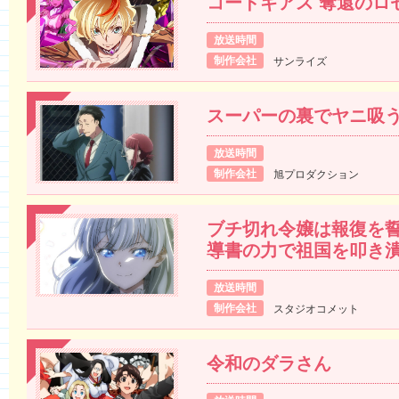
コードギアス 奪還のロ
放送時間
制作会社
サンライズ
スーパーの裏でヤニ吸
放送時間
制作会社
旭プロダクション
ブチ切れ令嬢は報復を誓
導書の力で祖国を叩き
放送時間
制作会社
スタジオコメット
令和のダラさん