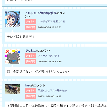
ミルト♨代表取締役社長
のコメ
ント
タイトル
コードギアス 奪還のロゼ
投稿日時
2026-06-16 12:00:32
テレビ版も見るぞ！
でんねこ
のコメント
タイトル
スペース☆ダンディ
投稿日時
2026-01-20 18:44:39
◎ 全部見てない ダメ男だけどカッコいい
haro
のコメント
タイトル
千歳くんはラムネ瓶のなか
投稿日時
2025-11-26 05:49:31
６話以降１１月中は放送無し・12/2～30で１０話まで放送・11～13話