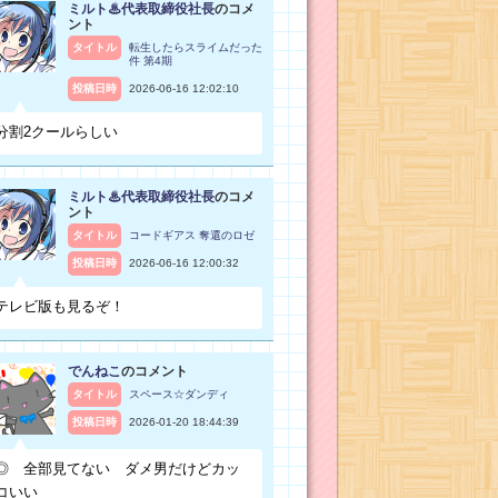
ミルト♨代表取締役社長
のコメ
ント
タイトル
転生したらスライムだった
件 第4期
投稿日時
2026-06-16 12:02:10
分割2クールらしい
ミルト♨代表取締役社長
のコメ
ント
タイトル
コードギアス 奪還のロゼ
投稿日時
2026-06-16 12:00:32
テレビ版も見るぞ！
でんねこ
のコメント
タイトル
スペース☆ダンディ
投稿日時
2026-01-20 18:44:39
◎ 全部見てない ダメ男だけどカッ
コいい