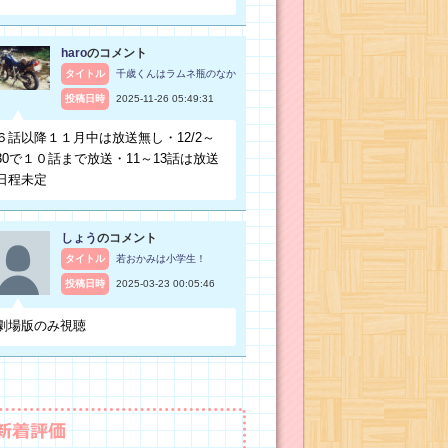
haro
のコメント
タイトル
千歳くんはラムネ瓶のなか
投稿日時
2025-11-26 05:49:31
６話以降１１月中は放送無し・12/2～
30で１０話まで放送・11～13話は放送
日程未定
しょう
のコメント
タイトル
若おかみは小学生！
投稿日時
2025-03-23 00:05:46
劇場版のみ視聴