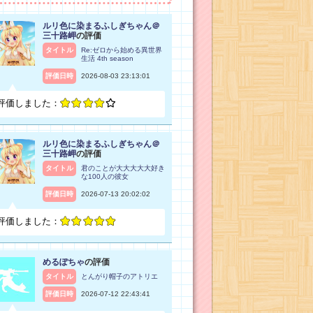
ルリ色に染まるふしぎちゃん＠
三十路岬
の評価
タイトル
Re:ゼロから始める異世界
生活 4th season
評価日時
2026-08-03 23:13:01
評価しました：
ルリ色に染まるふしぎちゃん＠
三十路岬
の評価
タイトル
君のことが大大大大大好き
な100人の彼女
評価日時
2026-07-13 20:02:02
評価しました：
めるぽちゃ
の評価
タイトル
とんがり帽子のアトリエ
評価日時
2026-07-12 22:43:41