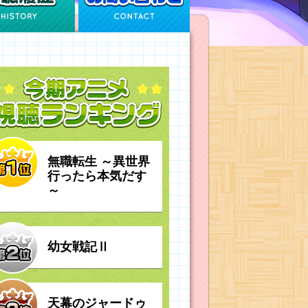
無職転生 ～異世界
行ったら本気だす
～
幼女戦記Ⅱ
天幕のジャードゥ