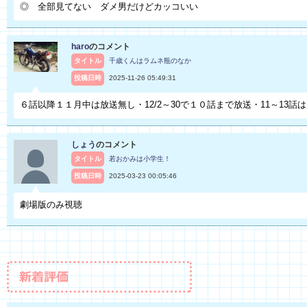
◎ 全部見てない ダメ男だけどカッコいい
haro
のコメント
タイトル
千歳くんはラムネ瓶のなか
投稿日時
2025-11-26 05:49:31
６話以降１１月中は放送無し・12/2～30で１０話まで放送・11～13話
しょう
のコメント
タイトル
若おかみは小学生！
投稿日時
2025-03-23 00:05:46
劇場版のみ視聴