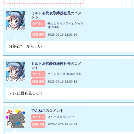
ミルト♨代表取締役社長
のコメ
ント
タイトル
転生したらスライムだった
件 第4期
投稿日時
2026-06-16 12:02:10
分割2クールらしい
ミルト♨代表取締役社長
のコメ
ント
タイトル
コードギアス 奪還のロゼ
投稿日時
2026-06-16 12:00:32
テレビ版も見るぞ！
でんねこ
のコメント
タイトル
スペース☆ダンディ
投稿日時
2026-01-20 18:44:39