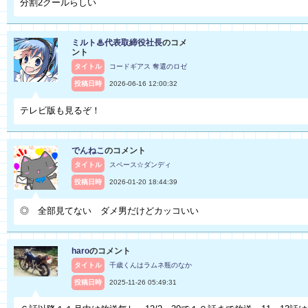
分割2クールらしい
ミルト♨代表取締役社長
のコメ
ント
タイトル
コードギアス 奪還のロゼ
投稿日時
2026-06-16 12:00:32
テレビ版も見るぞ！
でんねこ
のコメント
タイトル
スペース☆ダンディ
投稿日時
2026-01-20 18:44:39
◎ 全部見てない ダメ男だけどカッコいい
haro
のコメント
タイトル
千歳くんはラムネ瓶のなか
投稿日時
2025-11-26 05:49:31