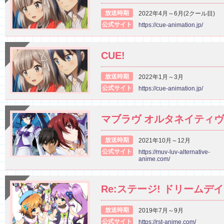
放送時期
2022年4月～6月(2クール目)
公式サイト
https://cue-animation.jp/
CUE!
放送時期
2022年1月～3月
公式サイト
https://cue-animation.jp/
マブラヴ オルタネイティヴ
放送時期
2021年10月～12月
公式サイト
https://muv-luv-alternative-
anime.com/
Re:ステージ! ドリームデ
放送時期
2019年7月～9月
公式サイト
https://rst-anime.com/