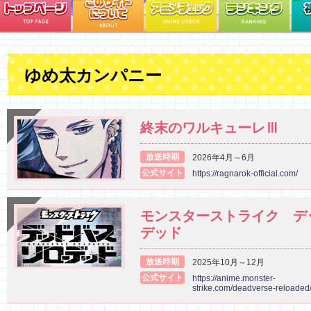
ゆめ太カンパニー
終末のワルキューレⅢ
放送時期
2026年4月～6月
公式サイト
https://ragnarok-official.com/
モンスターストライク デ
デッド
放送時期
2025年10月～12月
公式サイト
https://anime.monster-
strike.com/deadverse-reloaded