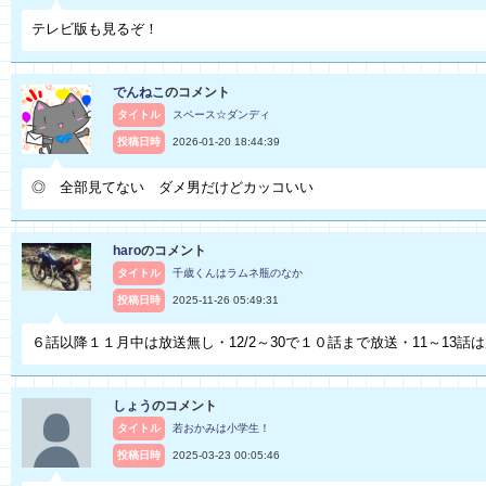
テレビ版も見るぞ！
でんねこ
のコメント
タイトル
スペース☆ダンディ
投稿日時
2026-01-20 18:44:39
◎ 全部見てない ダメ男だけどカッコいい
haro
のコメント
タイトル
千歳くんはラムネ瓶のなか
投稿日時
2025-11-26 05:49:31
６話以降１１月中は放送無し・12/2～30で１０話まで放送・11～13話
しょう
のコメント
タイトル
若おかみは小学生！
投稿日時
2025-03-23 00:05:46