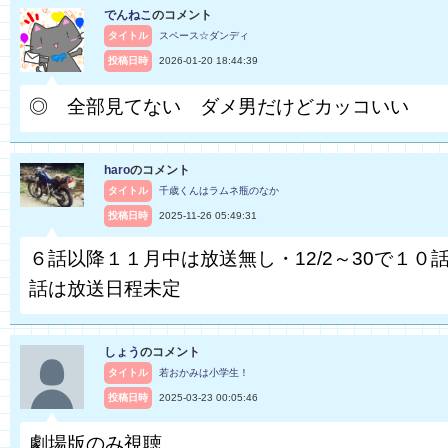
でんねこ
のコメント
タイトル
スペース☆ダンディ
投稿日時
2026-01-20 18:44:39
◎ 全部見てない ダメ男だけどカッコいい
haro
のコメント
タイトル
千歳くんはラムネ瓶のなか
投稿日時
2025-11-26 05:49:31
６話以降１１月中は放送無し・12/2～30で１０話
話は放送日程未定
しょう
のコメント
タイトル
若おかみは小学生！
投稿日時
2025-03-23 00:05:46
劇場版のみ視聴