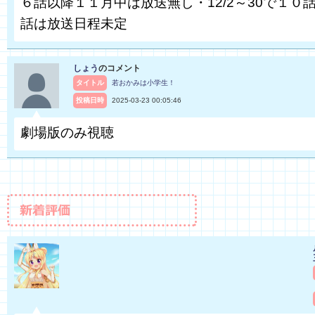
６話以降１１月中は放送無し・12/2～30で１０話
話は放送日程未定
しょう
のコメント
タイトル
若おかみは小学生！
投稿日時
2025-03-23 00:05:46
劇場版のみ視聴