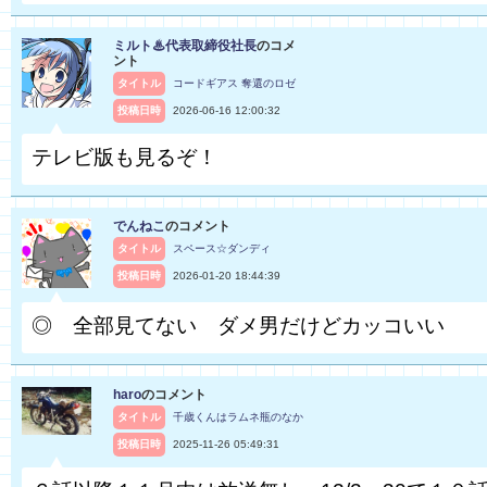
ミルト♨代表取締役社長
のコメ
ント
タイトル
コードギアス 奪還のロゼ
投稿日時
2026-06-16 12:00:32
テレビ版も見るぞ！
でんねこ
のコメント
タイトル
スペース☆ダンディ
投稿日時
2026-01-20 18:44:39
◎ 全部見てない ダメ男だけどカッコいい
haro
のコメント
タイトル
千歳くんはラムネ瓶のなか
投稿日時
2025-11-26 05:49:31