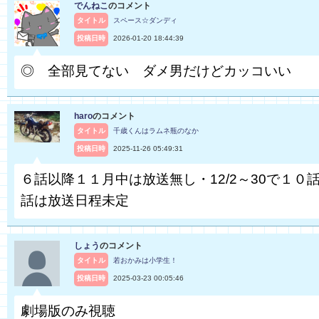
でんねこ
のコメント
タイトル
スペース☆ダンディ
投稿日時
2026-01-20 18:44:39
◎ 全部見てない ダメ男だけどカッコいい
haro
のコメント
タイトル
千歳くんはラムネ瓶のなか
投稿日時
2025-11-26 05:49:31
６話以降１１月中は放送無し・12/2～30で１０話
話は放送日程未定
しょう
のコメント
タイトル
若おかみは小学生！
投稿日時
2025-03-23 00:05:46
劇場版のみ視聴