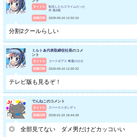
ント
タイトル
転生したらスライムだった
件 第4期
投稿日時
2026-06-16 12:02:10
分割2クールらしい
ミルト♨代表取締役社長
のコメ
ント
タイトル
コードギアス 奪還のロゼ
投稿日時
2026-06-16 12:00:32
テレビ版も見るぞ！
でんねこ
のコメント
タイトル
スペース☆ダンディ
投稿日時
2026-01-20 18:44:39
◎ 全部見てない ダメ男だけどカッコいい