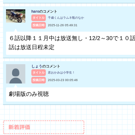
haro
のコメント
タイトル
千歳くんはラムネ瓶のなか
投稿日時
2025-11-26 05:49:31
６話以降１１月中は放送無し・12/2～30で１０話
話は放送日程未定
しょう
のコメント
タイトル
若おかみは小学生！
投稿日時
2025-03-23 00:05:46
劇場版のみ視聴