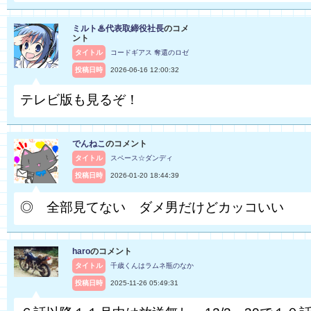
ミルト♨代表取締役社長
のコメ
ント
タイトル
コードギアス 奪還のロゼ
投稿日時
2026-06-16 12:00:32
テレビ版も見るぞ！
でんねこ
のコメント
タイトル
スペース☆ダンディ
投稿日時
2026-01-20 18:44:39
◎ 全部見てない ダメ男だけどカッコいい
haro
のコメント
タイトル
千歳くんはラムネ瓶のなか
投稿日時
2025-11-26 05:49:31