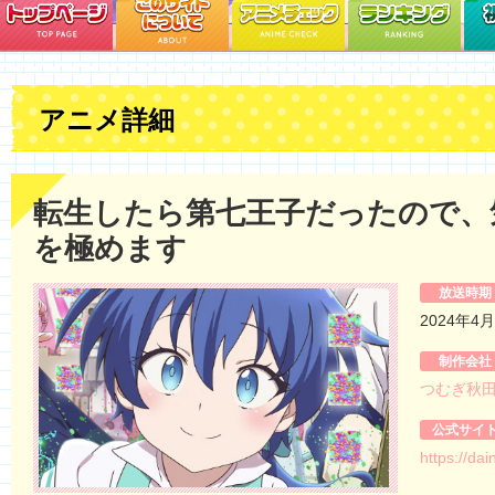
アニメ詳細
転生したら第七王子だったので、
を極めます
放送時期
2024年4
制作会社
つむぎ秋田
公式サイ
https://da