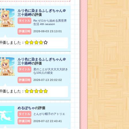
ルリ色に染まるふしぎちゃん＠
三十路岬
の評価
タイトル
Re:ゼロから始める異世界
生活 4th season
評価日時
2026-08-03 23:13:01
評価しました：
ルリ色に染まるふしぎちゃん＠
三十路岬
の評価
タイトル
君のことが大大大大大好き
な100人の彼女
評価日時
2026-07-13 20:02:02
評価しました：
めるぽちゃ
の評価
タイトル
とんがり帽子のアトリエ
評価日時
2026-07-12 22:43:41