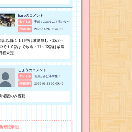
haro
のコメント
タイトル
千歳くんはラムネ瓶のなか
投稿日時
2025-11-26 05:49:31
６話以降１１月中は放送無し・12/2～
30で１０話まで放送・11～13話は放送
日程未定
しょう
のコメント
タイトル
若おかみは小学生！
投稿日時
2025-03-23 00:05:46
劇場版のみ視聴