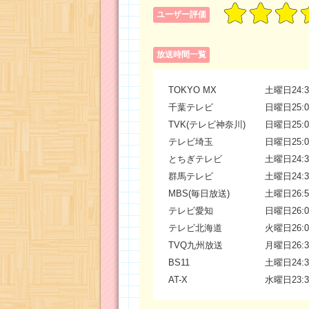
ユーザー評価
放送時間一覧
TOKYO MX
土曜日24:3
千葉テレビ
日曜日25:0
TVK(テレビ神奈川)
日曜日25:0
テレビ埼玉
日曜日25:0
とちぎテレビ
土曜日24:3
群馬テレビ
土曜日24:3
MBS(毎日放送)
土曜日26:5
テレビ愛知
日曜日26:0
テレビ北海道
火曜日26:0
TVQ九州放送
月曜日26:3
BS11
土曜日24:3
AT-X
水曜日23:3