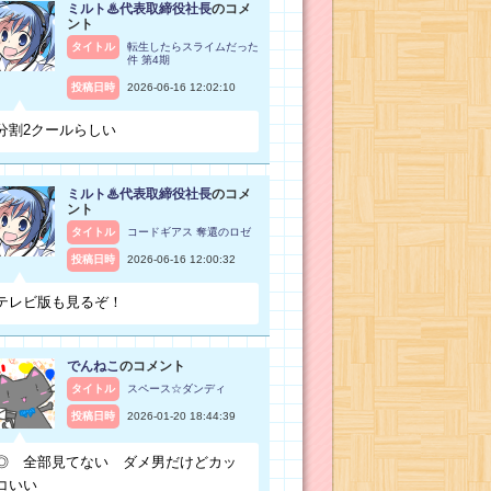
ミルト♨代表取締役社長
のコメ
ント
タイトル
転生したらスライムだった
件 第4期
投稿日時
2026-06-16 12:02:10
分割2クールらしい
ミルト♨代表取締役社長
のコメ
ント
タイトル
コードギアス 奪還のロゼ
投稿日時
2026-06-16 12:00:32
テレビ版も見るぞ！
でんねこ
のコメント
タイトル
スペース☆ダンディ
投稿日時
2026-01-20 18:44:39
◎ 全部見てない ダメ男だけどカッ
コいい