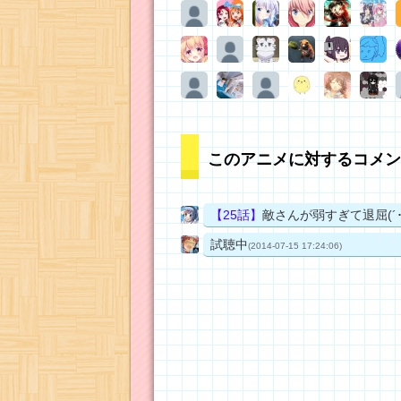
このアニメに対するコメン
【25話】
敵さんが弱すぎて退屈(´･_
試聴中
(2014-07-15 17:24:06)