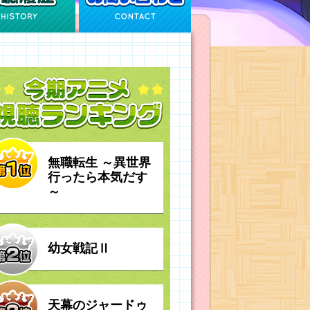
無職転生 ～異世界
行ったら本気だす
～
幼女戦記Ⅱ
天幕のジャードゥ