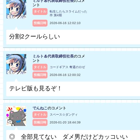
ミルト♨代表取締役社長
のコメ
ント
タイトル
転生したらスライムだった
件 第4期
投稿日時
2026-06-16 12:02:10
分割2クールらしい
ミルト♨代表取締役社長
のコメ
ント
タイトル
コードギアス 奪還のロゼ
投稿日時
2026-06-16 12:00:32
テレビ版も見るぞ！
でんねこ
のコメント
タイトル
スペース☆ダンディ
投稿日時
2026-01-20 18:44:39
◎ 全部見てない ダメ男だけどカッコいい