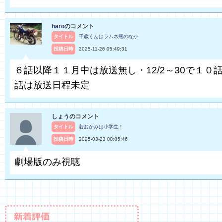
haro
のコメント
タイトル
千歳くんはラムネ瓶のなか
投稿日時
2025-11-26 05:49:31
６話以降１１月中は放送無し・12/2～30で１０話
話は放送日程未定
しょう
のコメント
タイトル
若おかみは小学生！
投稿日時
2025-03-23 00:05:46
劇場版のみ視聴