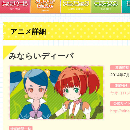
アニメ詳細
みならいディーバ
放送時期
2014年7
制作会社
ヤオヨロ
公式サイ
http://mina
放送時間一覧