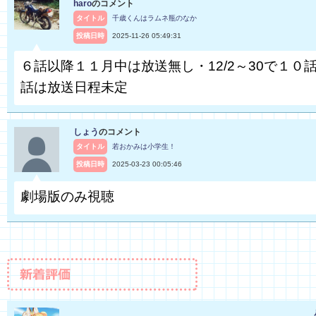
haro
のコメント
タイトル
千歳くんはラムネ瓶のなか
投稿日時
2025-11-26 05:49:31
６話以降１１月中は放送無し・12/2～30で１０話
話は放送日程未定
しょう
のコメント
タイトル
若おかみは小学生！
投稿日時
2025-03-23 00:05:46
劇場版のみ視聴