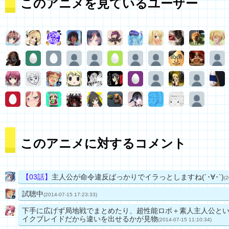
このアニメを見ているユーザー
このアニメに対するコメント
【03話】
主人公が命令違反ばっかりでイラっとしますね(´･∀･`)
(2
試聴中
(2014-07-15 17:23:33)
下手に広げず局地戦でまとめたり、超性能ロボ＋素人主人公と
イクブレイドだから違いを出せるかが見物
(2014-07-15 11:10:34)