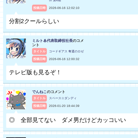
件 第4期
投稿日時
2026-06-16 12:02:10
分割2クールらしい
ミルト♨代表取締役社長
のコメ
ント
タイトル
コードギアス 奪還のロゼ
投稿日時
2026-06-16 12:00:32
テレビ版も見るぞ！
でんねこ
のコメント
タイトル
スペース☆ダンディ
投稿日時
2026-01-20 18:44:39
◎ 全部見てない ダメ男だけどカッコいい