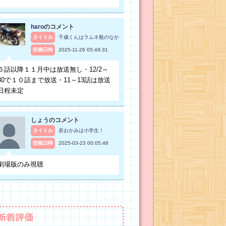
haro
のコメント
タイトル
千歳くんはラムネ瓶のなか
投稿日時
2025-11-26 05:49:31
６話以降１１月中は放送無し・12/2～
30で１０話まで放送・11～13話は放送
日程未定
しょう
のコメント
タイトル
若おかみは小学生！
投稿日時
2025-03-23 00:05:46
劇場版のみ視聴