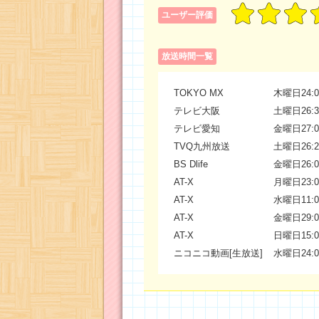
ユーザー評価
放送時間一覧
TOKYO MX
木曜日24:0
テレビ大阪
土曜日26:3
テレビ愛知
金曜日27:0
TVQ九州放送
土曜日26:2
BS Dlife
金曜日26:0
AT-X
月曜日23:0
AT-X
水曜日11:0
AT-X
金曜日29:0
AT-X
日曜日15:0
ニコニコ動画[生放送]
水曜日24:0