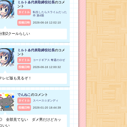
ミルト♨代表取締役社長
のコメ
ント
タイトル
転生したらスライムだった
件 第4期
投稿日時
2026-06-16 12:02:10
分割2クールらしい
ミルト♨代表取締役社長
のコメ
ント
タイトル
コードギアス 奪還のロゼ
投稿日時
2026-06-16 12:00:32
テレビ版も見るぞ！
でんねこ
のコメント
タイトル
スペース☆ダンディ
投稿日時
2026-01-20 18:44:39
◎ 全部見てない ダメ男だけどカッ
コいい