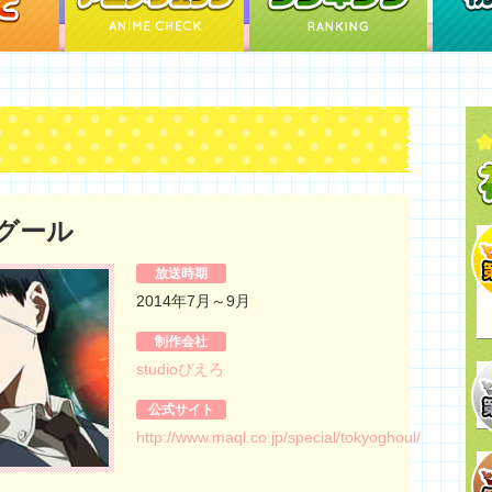
グール
放送時期
2014年7月～9月
制作会社
studioぴえろ
公式サイト
http://www.maql.co.jp/special/tokyoghoul/