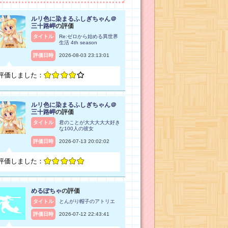
ルリ色に染まるふしぎちゃん＠
三十路岬
の評価
タイトル
Re:ゼロから始める異世界
生活 4th season
評価日時
2026-08-03 23:13:01
評価しました：
ルリ色に染まるふしぎちゃん＠
三十路岬
の評価
タイトル
君のことが大大大大大好き
な100人の彼女
評価日時
2026-07-13 20:02:02
評価しました：
めるぽちゃ
の評価
タイトル
とんがり帽子のアトリエ
評価日時
2026-07-12 22:43:41