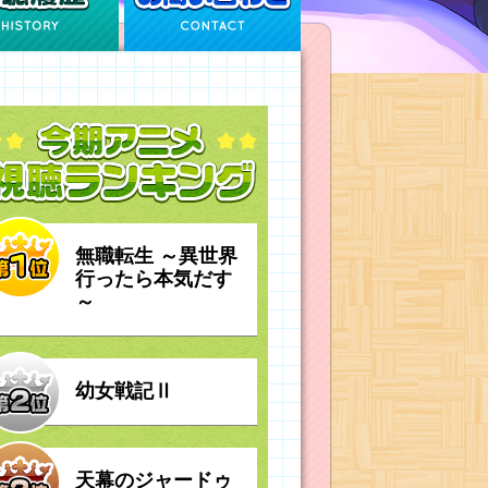
無職転生 ～異世界
行ったら本気だす
～
幼女戦記Ⅱ
天幕のジャードゥ