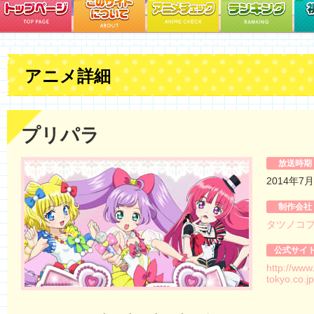
アニメ詳細
プリパラ
放送時期
2014年7
制作会社
タツノコ
公式サイ
http://www.
tokyo.co.j