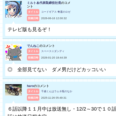
ミルト♨代表取締役社長
のコメ
ント
タイトル
コードギアス 奪還のロゼ
投稿日時
2026-06-16 12:00:32
テレビ版も見るぞ！
でんねこ
のコメント
タイトル
スペース☆ダンディ
投稿日時
2026-01-20 18:44:39
◎ 全部見てない ダメ男だけどカッコいい
haro
のコメント
タイトル
千歳くんはラムネ瓶のなか
投稿日時
2025-11-26 05:49:31
６話以降１１月中は放送無し・12/2～30で１０話