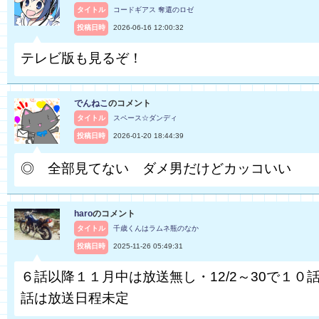
タイトル
コードギアス 奪還のロゼ
投稿日時
2026-06-16 12:00:32
テレビ版も見るぞ！
でんねこ
のコメント
タイトル
スペース☆ダンディ
投稿日時
2026-01-20 18:44:39
◎ 全部見てない ダメ男だけどカッコいい
haro
のコメント
タイトル
千歳くんはラムネ瓶のなか
投稿日時
2025-11-26 05:49:31
６話以降１１月中は放送無し・12/2～30で１０話
話は放送日程未定