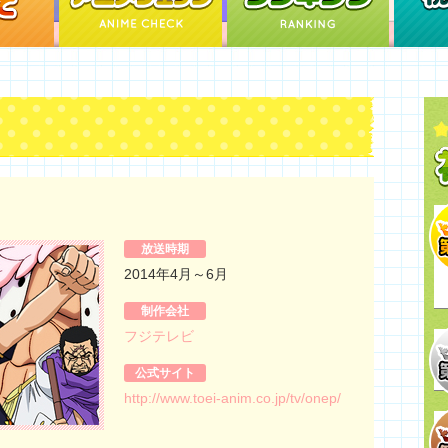
放送時期
2014年4月～6月
制作会社
フジテレビ
公式サイト
http://www.toei-anim.co.jp/tv/onep/