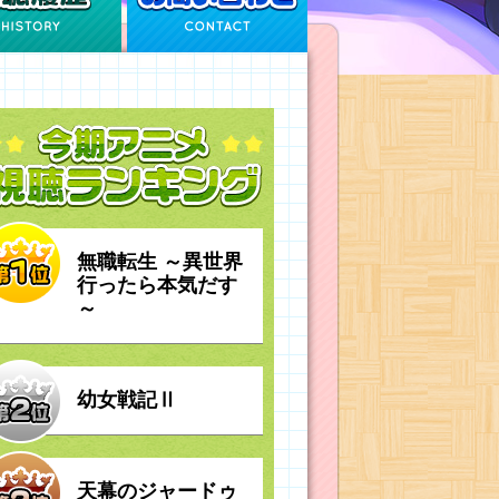
無職転生 ～異世界
行ったら本気だす
～
幼女戦記Ⅱ
天幕のジャードゥ