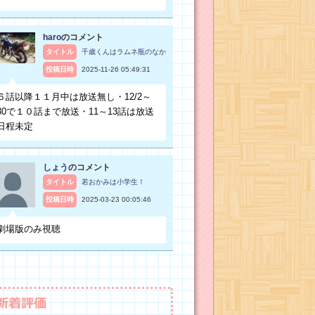
haro
のコメント
タイトル
千歳くんはラムネ瓶のなか
投稿日時
2025-11-26 05:49:31
６話以降１１月中は放送無し・12/2～
30で１０話まで放送・11～13話は放送
日程未定
しょう
のコメント
タイトル
若おかみは小学生！
投稿日時
2025-03-23 00:05:46
劇場版のみ視聴