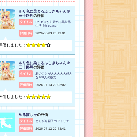
ルリ色に染まるふしぎちゃん＠
三十路岬
の評価
タイトル
Re:ゼロから始める異世界
生活 4th season
評価日時
2026-08-03 23:13:01
評価しました：
ルリ色に染まるふしぎちゃん＠
三十路岬
の評価
タイトル
君のことが大大大大大好き
な100人の彼女
評価日時
2026-07-13 20:02:02
評価しました：
めるぽちゃ
の評価
タイトル
とんがり帽子のアトリエ
評価日時
2026-07-12 22:43:41