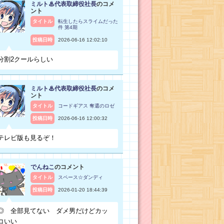
ミルト♨代表取締役社長
のコメ
ント
タイトル
転生したらスライムだった
件 第4期
投稿日時
2026-06-16 12:02:10
分割2クールらしい
ミルト♨代表取締役社長
のコメ
ント
タイトル
コードギアス 奪還のロゼ
投稿日時
2026-06-16 12:00:32
テレビ版も見るぞ！
でんねこ
のコメント
タイトル
スペース☆ダンディ
投稿日時
2026-01-20 18:44:39
◎ 全部見てない ダメ男だけどカッ
コいい