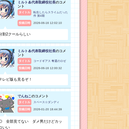
ミルト♨代表取締役社長
のコメ
ント
タイトル
転生したらスライムだった
件 第4期
投稿日時
2026-06-16 12:02:10
分割2クールらしい
ミルト♨代表取締役社長
のコメ
ント
タイトル
コードギアス 奪還のロゼ
投稿日時
2026-06-16 12:00:32
テレビ版も見るぞ！
でんねこ
のコメント
タイトル
スペース☆ダンディ
投稿日時
2026-01-20 18:44:39
◎ 全部見てない ダメ男だけどカッ
コいい