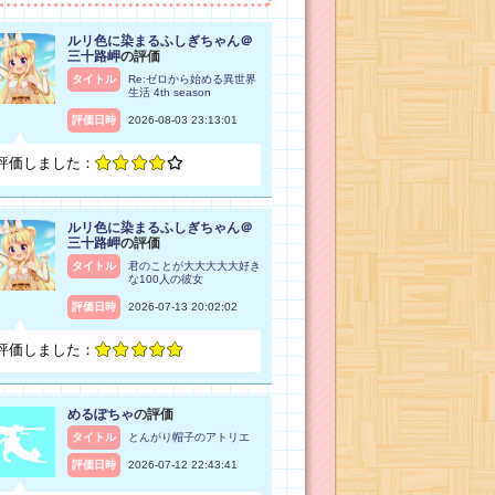
ルリ色に染まるふしぎちゃん＠
三十路岬
の評価
タイトル
Re:ゼロから始める異世界
生活 4th season
評価日時
2026-08-03 23:13:01
評価しました：
ルリ色に染まるふしぎちゃん＠
三十路岬
の評価
タイトル
君のことが大大大大大好き
な100人の彼女
評価日時
2026-07-13 20:02:02
評価しました：
めるぽちゃ
の評価
タイトル
とんがり帽子のアトリエ
評価日時
2026-07-12 22:43:41