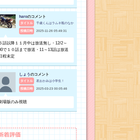
haro
のコメント
タイトル
千歳くんはラムネ瓶のなか
投稿日時
2025-11-26 05:49:31
６話以降１１月中は放送無し・12/2～
30で１０話まで放送・11～13話は放送
日程未定
しょう
のコメント
タイトル
若おかみは小学生！
投稿日時
2025-03-23 00:05:46
劇場版のみ視聴