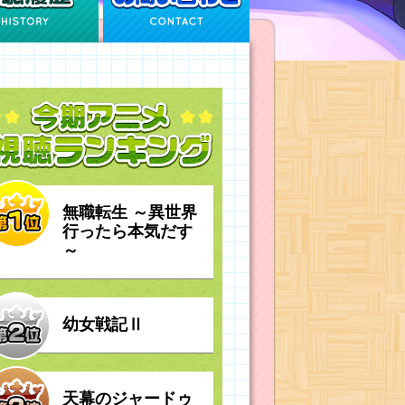
無職転生 ～異世界
行ったら本気だす
～
幼女戦記Ⅱ
天幕のジャードゥ